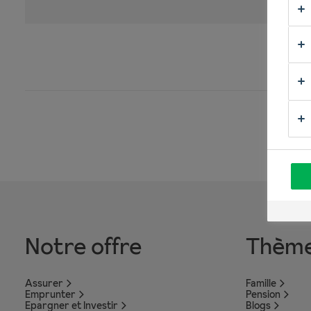
Notre offre
Thèm
Assurer
Famille
Emprunter
Pension
Epargner et Investir
Blogs