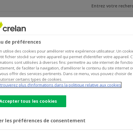
Je cherche
et investir
Assurances
- 2026-05-07
u de préférences
n utilise des cookies pour améliorer votre expérience utilisateur. Un cooki
ebt Issuance Programme - 202
tit fichier stocké sur votre appareil qui permet d’identifier votre appareil. 
mations sont utilisées à diverses fins: permettre au site internet de foncti
ctement, de faciliter la navigation, d’améliorer le contenu du site internet o
vous offrir des services pertinents. Dans ce menu, vous pouvez choisir de
utoriser certains types de cookies.
trouverez plus d’informations dans la politique relative aux cookies
icole CIB Financial Solutions).
Accepter tous les cookies
er les préférences de consentement