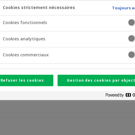
Cookies strictement nécessaires
Toujours a
Cookies fonctionnels
 5 (EN)
(pdf)
Cookies analytiques
 6 (EN)
(pdf)
 7 (EN)
(pdf)
Cookies commerciaux
 8 (EN)
(pdf)
 9 (EN)
(pdf)
Refuser les cookies
Gestion des cookies par object