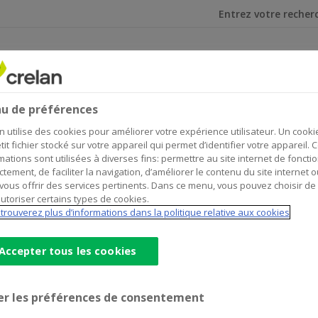
Je cherche
et investir
Assurances
all - 2019-07-15
u de préférences
nce Programme Put and Call - 
n utilise des cookies pour améliorer votre expérience utilisateur. Un cooki
tit fichier stocké sur votre appareil qui permet d’identifier votre appareil. 
mations sont utilisées à diverses fins: permettre au site internet de foncti
ctement, de faciliter la navigation, d’améliorer le contenu du site internet o
vous offrir des services pertinents. Dans ce menu, vous pouvez choisir de
utoriser certains types de cookies.
on Branch
trouverez plus d’informations dans la politique relative aux cookies
Accepter tous les cookies
us dated 2019-07-15
er les préférences de consentement
concernés.