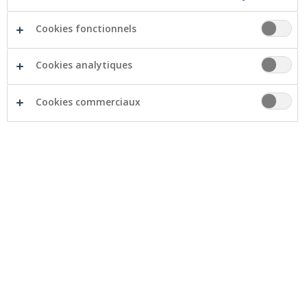
sehen. Wie kann ich bestimmte Konten
Cookies fonctionnels
entfernen?
Im Menü Mehr > Einstellungen > Konten können Sie
Cookies analytiques
die Konten aktivieren oder deaktivieren, die Sie in
Crelan Mobile sehen möchten.
Cookies commerciaux
Wie weit kann ich die Historie eines
Kontos abfragen?
Sie können pro Konto die Transaktionen der letzten 11
Monate einsehen. Die Abfrage länger zurückliegender
Transaktionen ist über myCrelan möglich.
Welche Kreditkarteninformationen
kann ich über Crelan Mobile abrufen?