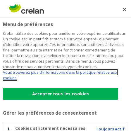
Skip
to
Rechercher
Me
Se
main
connecter
Home
Crelan Mobile - Häufig gestellte Fragen
Menu de préférences
content
Crelan Mobile - Häufig gestellte
Crelan utilise des cookies pour améliorer votre expérience utilisateur.
Un cookie est un petit fichier stocké sur votre appareil qui permet
Fragen
d’identifier votre appareil. Ces informations sont utilisées à diverses
fins: permettre au site internet de fonctionner correctement, de
faciliter la navigation, d’améliorer le contenu du site internet ou pour
vous offrir des services pertinents. Dans ce menu, vous pouvez
Welche Konten kann ich in Crelan
choisir de ne pas autoriser certains types de cookies.
Mobile verwenden?
Vous trouverez plus d’informations dans la politique relative aux
cookies
In der Crelan Mobile-App können Sie alle Konten
einsehen, deren Inhaber Sie sind und für die Sie eine
Accepter tous les cookies
Vollmacht haben. Darüber hinaus haben Sie auch die
Möglichkeit, Konten von anderen Banken
Gérer les préférences de consentement
hinzuzufügen, einzusehen und Zahlungen zu tätigen.
Cookies strictement nécessaires
Toujours actif
Ich möchte nicht alle meine Konten