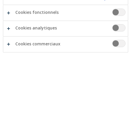
Cookies fonctionnels
Mais maintenant, que faire ? Commencer à
Cookies analytiques
travailler tout de suite ? Un job de vacances, est-ce
encore possible ? Ou d’abord encore voyager
quelques mois avant de commencer à travailler ?
Cookies commerciaux
1 | Puis-je faire un job d’étudiant après
avoir terminé mes études ?
En principe, non. Un job de vacances est réservé aux
étudiants. Dès que vous avez terminé vos études et
que vous n’avez plus d’obligations envers votre
école, vous n’êtes plus étudiant et vous ne pouvez
donc plus faire de job d’étudiant. Mais, il y a une
exception.