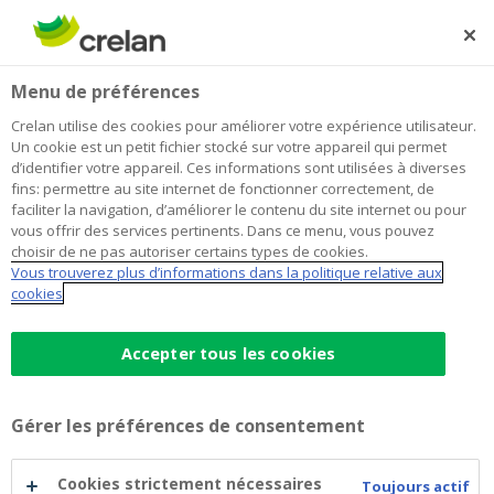
Skip
to
Rechercher
Me
Se
main
connecter
Home
Fiche pratique : Fin des études ?
Menu de préférences
content
Fiche pratique : Fin des études ?
Crelan utilise des cookies pour améliorer votre expérience utilisateur.
Un cookie est un petit fichier stocké sur votre appareil qui permet
d’identifier votre appareil. Ces informations sont utilisées à diverses
fins: permettre au site internet de fonctionner correctement, de
faciliter la navigation, d’améliorer le contenu du site internet ou pour
vous offrir des services pertinents. Dans ce menu, vous pouvez
choisir de ne pas autoriser certains types de cookies.
Vous trouverez plus d’informations dans la politique relative aux
cookies
Accepter tous les cookies
Enfin…
finies les
Gérer les préférences de consentement
études
Cookies strictement nécessaires
Toujours actif