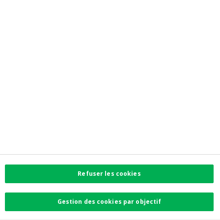
Jobs
Newsroom
Contactez-nous
Trouvez l'agence la plus proche
Contact
Plaintes
Facebook
Instagram
LinkedIn
Twitter
Refuser les cookies
Card Stop 078 170
170
Gestion des cookies par objectif