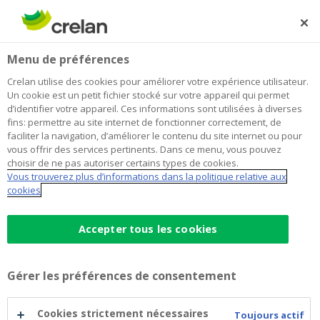
Skip
to
Rechercher
Me
Se
main
connecter
Home
Goldman Sachs International Series P - 2020-07-17
Menu de préférences
content
Goldman Sachs International Series
Crelan utilise des cookies pour améliorer votre expérience utilisateur.
Un cookie est un petit fichier stocké sur votre appareil qui permet
P - 2020-07-17
d’identifier votre appareil. Ces informations sont utilisées à diverses
fins: permettre au site internet de fonctionner correctement, de
faciliter la navigation, d’améliorer le contenu du site internet ou pour
vous offrir des services pertinents. Dans ce menu, vous pouvez
Goldman Sachs
choisir de ne pas autoriser certains types de cookies.
Vous trouverez plus d’informations dans la politique relative aux
International
cookies
Accepter tous les cookies
Goldman Sachs International Series P -
2020-07-17
Gérer les préférences de consentement
Un résumé du prospectus de base et des suppléments
concernés.
Cookies strictement nécessaires
Toujours actif