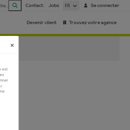
FR
Contact
Jobs
Se connecter
Rechercher
Devenir client
Trouvez votre agence
e est
Ces
onner
u
 ne