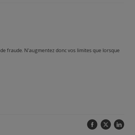
as de fraude. N’augmentez donc vos limites que lorsque
Facebook
Twitter
Linke