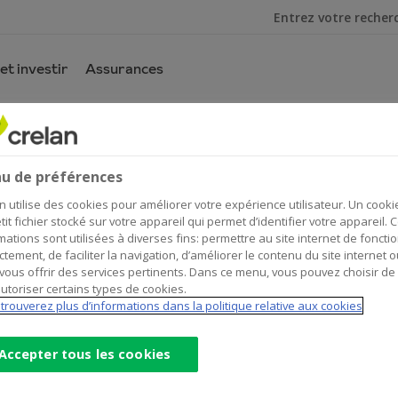
Je cherche
et investir
Assurances
 électroniques
u de préférences
n utilise des cookies pour améliorer votre expérience utilisateur. Un cooki
tit fichier stocké sur votre appareil qui permet d’identifier votre appareil. 
mations sont utilisées à diverses fins: permettre au site internet de foncti
ctement, de faciliter la navigation, d’améliorer le contenu du site internet o
u régler un achat en magasin avec votre carte ou via votre 
vous offrir des services pertinents. Dans ce menu, vous pouvez choisir de
utoriser certains types de cookies.
trouverez plus d’informations dans la politique relative aux cookies
nt spécifique est d’application pour chaque opération et i
ir des montants standards, selon le moyen de paiement, vou
Accepter tous les cookies