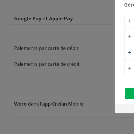
Gér
Google Pay
et
Apple Pay
Paiements par carte de débit
Paiements par carte de crédit
Wero
dans l’app Crelan Mobile