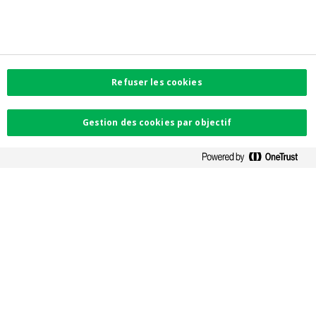
Accessibilité
Préférences de cookies
Informations corporate
Investor Relations
Jobs
Newsroom
Refuser les cookies
Contactez-nous
Gestion des cookies par objectif
Trouvez l'agence la plus proche
Contact
Plaintes
Facebook
Instagram
LinkedIn
Twitter