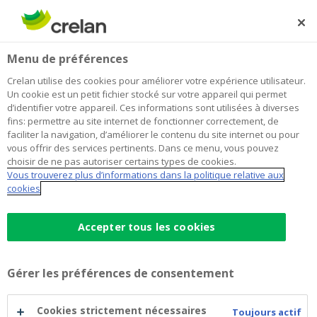
Skip
to
Rechercher
Me
Se
main
connecter
Home
Natixis S.A. -Debt Issuance Programme- 2020-04-24
Menu de préférences
content
Natixis S.A. -Debt Issuance
Crelan utilise des cookies pour améliorer votre expérience utilisateur.
Un cookie est un petit fichier stocké sur votre appareil qui permet
Programme- 2020-04-24
d’identifier votre appareil. Ces informations sont utilisées à diverses
fins: permettre au site internet de fonctionner correctement, de
faciliter la navigation, d’améliorer le contenu du site internet ou pour
vous offrir des services pertinents. Dans ce menu, vous pouvez
Un résumé du prospectus de base et des suppléments
choisir de ne pas autoriser certains types de cookies.
concernés.
Vous trouverez plus d’informations dans la politique relative aux
cookies
Prospectus de base (EN)
(pdf)
Accepter tous les cookies
Supplément 1 (EN)
(pdf)
Supplément 2 (EN)
(pdf)
Gérer les préférences de consentement
Cookies strictement nécessaires
Toujours actif