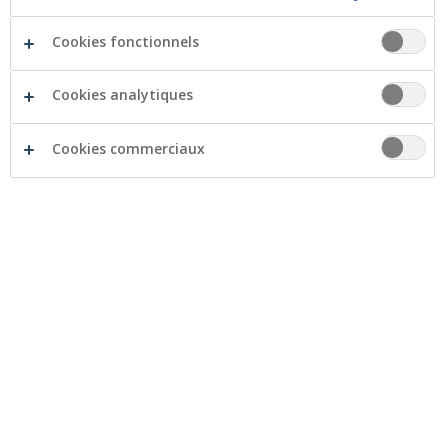
Cookies fonctionnels
Cookies analytiques
Vous devez toujours apporter des fonds propres pour
acheter une résidence secondaire. La question est…
Cookies commerciaux
quel est le montant à mettre sur la table ? Différents
facteurs entrent en jeu.
Minimum 20% de financement propre
Chez Crelan, vous pouvez emprunter maximum de 80%
du prix d'achat pour une deuxième propriété. Vous
devez donc financer 20% du prix d'achat avec vos
propres moyens. Pour une maison de 200.000 euros,
cela correspond à 40.000 euros. Les frais d’achat seront
également à votre charge - comptez sur 12 à 15% du
prix d'achat.