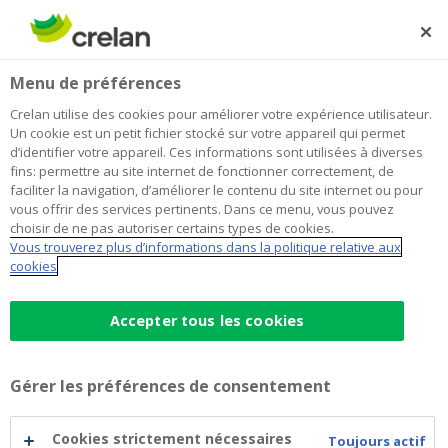
Skip
to
Rechercher
Me
Se
main
connecter
Home
Quel montant dois-je apporter en fonds propres pour
Menu de préférences
content
l'achat d'une résidence secondaire
Quel montant dois-je apporter en
Crelan utilise des cookies pour améliorer votre expérience utilisateur.
Un cookie est un petit fichier stocké sur votre appareil qui permet
fonds propres pour l'achat d'une
d’identifier votre appareil. Ces informations sont utilisées à diverses
fins: permettre au site internet de fonctionner correctement, de
résidence secondaire
faciliter la navigation, d’améliorer le contenu du site internet ou pour
vous offrir des services pertinents. Dans ce menu, vous pouvez
choisir de ne pas autoriser certains types de cookies.
Vous trouverez plus d’informations dans la politique relative aux
cookies
Accepter tous les cookies
Gérer les préférences de consentement
Cookies strictement nécessaires
Toujours actif