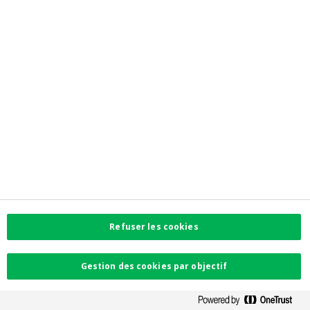
Contactez-nous
Trouvez l'agence la plus proche
Contact
Plaintes
Facebook
Instagram
LinkedIn
Twitter
Refuser les cookies
Card Stop 078 170
170
Gestion des cookies par objectif