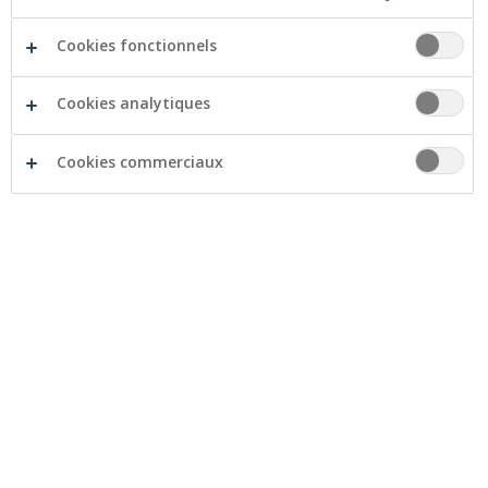
En termes d’investissement, la voiture se situe
Cookies fonctionnels
généralement juste après la maison. Le marché
propose des centaines de modèles et, du fait de la
Cookies analytiques
transition vers un futur bas-carbone, il existe
actuellement plus de motorisations que jamais. Alors,
Cookies commerciaux
comment trouver son chemin ? Cet article rassemble
quelques conseils pour bien configurer votre… achat.
Une voiture faite pour vous
À chacun ses besoins, à chacun sa voiture. Chaque
aspect a donc son importance : le nombre de portes, la
forme et les dimensions de la voiture, la sécurité, les
performances et même la connectivité avec votre
smartphone ou vos loisirs. Sans oublier, bien sûr, votre
budget.