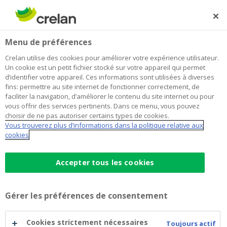
Skip
to
Rechercher
Me
Se
main
connecter
Home
Blog
Acheter une voiture ? Suivez d’abord ces quelques
Auto
Menu de préférences
content
conseils
Crelan utilise des cookies pour améliorer votre expérience utilisateur.
Acheter une voiture ? Suivez
Un cookie est un petit fichier stocké sur votre appareil qui permet
d’identifier votre appareil. Ces informations sont utilisées à diverses
d’abord ces quelques conseils
fins: permettre au site internet de fonctionner correctement, de
faciliter la navigation, d’améliorer le contenu du site internet ou pour
vous offrir des services pertinents. Dans ce menu, vous pouvez
choisir de ne pas autoriser certains types de cookies.
09 février 2021
4 minutes de temps de lecture
Vous trouverez plus d’informations dans la politique relative aux
cookies
Les conditions salon se poursuivent en
février. C’est donc encore une excellente
Accepter tous les cookies
période pour acquérir une nouvelle voiture.
Mais à quoi devez-vous être attentif au
Gérer les préférences de consentement
moment de l’achat d’une voiture ? Voici
quelques pistes pour vous mettre sur la voie.
Cookies strictement nécessaires
Toujours actif