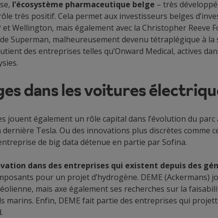
ise,
l’écosystème pharmaceutique belge
– très développé 
ôle très positif. Cela permet aux investisseurs belges d’inve
P et Wellington, mais également avec la Christopher Reeve F
 de Superman, malheureusement devenu tétraplégique à la su
utient des entreprises telles qu’Onward Medical, actives dan
ysies.
es dans les voitures électriqu
s jouent également un rôle capital dans l’évolution du parc
a dernière Tesla. Ou des innovations plus discrètes comme c
 entreprise de big data détenue en partie par Sofina.
novation dans des entreprises qui existent depuis des gé
composants pour un projet d’hydrogène. DEME (Ackermans) jou
olienne, mais axe également ses recherches sur la faisabilit
marins. Enfin, DEME fait partie des entreprises qui projett
.