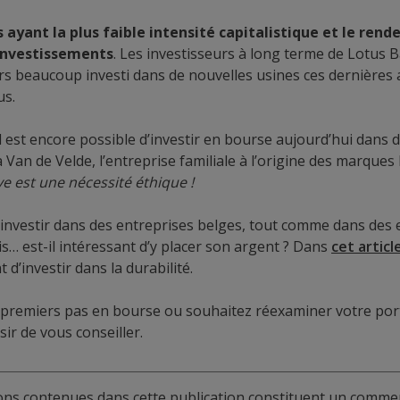
s ayant la plus faible intensité capitalistique et le ren
 investissements
. Les investisseurs à long terme de Lotus 
eurs beaucoup investi dans de nouvelles usines ces dernière
us.
il est encore possible d’investir en bourse aujourd’hui dans
n de Velde, l’entreprise familiale à l’origine des marques 
ve est une nécessité éthique !
d’investir dans des entreprises belges, tout comme dans des 
… est-il intéressant d’y placer son argent ? Dans
cet articl
 d’investir dans la durabilité.
 premiers pas en bourse ou souhaitez réexaminer votre port
sir de vous conseiller.
ions contenues dans cette publication constituent un commen