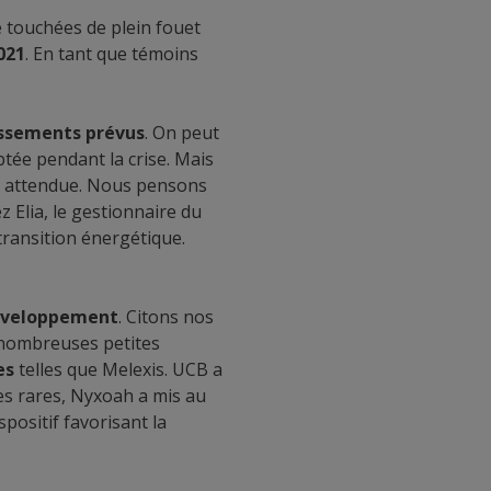
é touchées de plein fouet
021
. En tant que témoins
.
issements prévus
. On peut
tée pendant la crise. Mais
attendue. Nous pensons
 Elia, le gestionnaire du
 transition énergétique.
développement
. Citons nos
 nombreuses petites
es
telles que Melexis. UCB a
es rares, Nyxoah a mis au
positif favorisant la