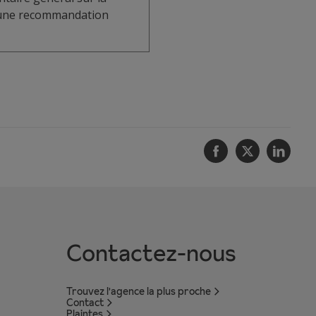
u une recommandation
Facebook
Twitter
Linke
Contactez-nous
Trouvez l'agence la plus proche
Contact
Plaintes