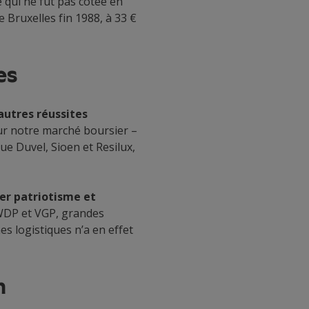
 qui ne fut pas cotée en
e Bruxelles fin 1988, à 33 €
es
autres réussites
sur notre marché boursier –
ue Duvel, Sioen et Resilux,
er patriotisme et
 WDP et VGP, grandes
s logistiques n’a en effet
m