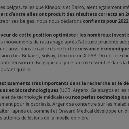
es belges, telles que Kinepolis et Barco, aient également ét
part d’entre elles ont produit des résultats corrects en 2
treprises belges, nous nous déclarons
confiants pour 2022
aveur de cette position optimiste : les nombreux invest
des mouvements de rattrapage après l’attitude prudente adop
vent aussi dans le cadre d’une forte
croissance économique
sion chez Bekaert, Solvay, Umicore ou X-FAB. Ou encore chez
 haute tension en Belgique qui joue un rôle essentiel dans la
autant qu’elle.
estissements très importants dans la recherche et le 
ues et biotechnologiques
(UCB, Argenx, Galapagos et les
ie et de technologie médicale) ou
nos perles technologiqu
ment pour le psoriasis, Argenx se concentre sur les maladi
aiter l’apnée du sommeil et Onward Medical développe un dis
 atteints de lésions de la moelle épinière.