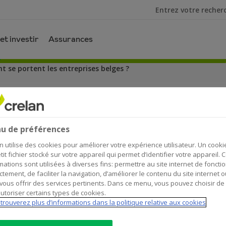
Je cherche
et investir
Assurances
 se portent les entreprises belges ?
t les entreprises belges ?
u de préférences
n utilise des cookies pour améliorer votre expérience utilisateur. Un cooki
tit fichier stocké sur votre appareil qui permet d’identifier votre appareil. 
mations sont utilisées à diverses fins: permettre au site internet de foncti
ctement, de faciliter la navigation, d’améliorer le contenu du site internet o
vous offrir des services pertinents. Dans ce menu, vous pouvez choisir de
n bourse ne sont pas rares. Notre pays aussi co
utoriser certains types de cookies.
t de multiples opportunités aux investisseurs, c
trouverez plus d’informations dans la politique relative aux cookies
r Equity analyst chez Econopolis
).Nous sommes 