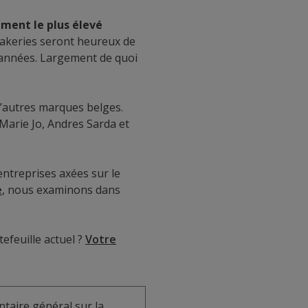
dement le plus élevé
Bakeries seront heureux de
s années. Largement de quoi
 d’autres marques belges.
Marie Jo, Andres Sarda et
entreprises axées sur le
e
, nous examinons dans
efeuille actuel ?
Votre
taire général sur la