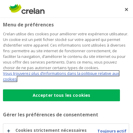
Skip
to
Rechercher
Me
Se
main
connecter
Home
Blog
Épargner et investir : la combinaison idéale pour viser le
Épargne et investissements
Menu de préférences
content
rendement
Crelan utilise des cookies pour améliorer votre expérience utilisateur.
Épargner et investir : la combinaison
Un cookie est un petit fichier stocké sur votre appareil qui permet
d’identifier votre appareil. Ces informations sont utilisées à diverses
idéale pour viser le rendement
fins: permettre au site internet de fonctionner correctement, de
faciliter la navigation, d’améliorer le contenu du site internet ou pour
vous offrir des services pertinents. Dans ce menu, vous pouvez
choisir de ne pas autoriser certains types de cookies.
08 décembre 2020
2 minutes de temps de lecture
Vous trouverez plus d’informations dans la politique relative aux
cookies
Pratiquement 300 milliards d’euros : voilà le
montant phénoménal qui dort sur les
Accepter tous les cookies
comptes d’épargne belges. Et, parce que la
Banque centrale européenne maintient un
Gérer les préférences de consentement
taux d’épargne historiquement bas depuis
plusieurs années, votre argent ne vous
Cookies strictement nécessaires
Toujours actif