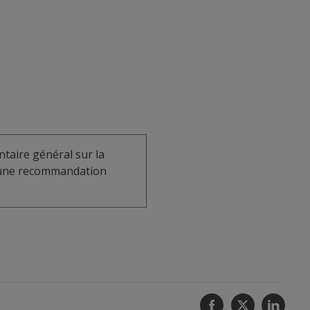
taire général sur la
u une recommandation
Facebook
Twitter
Linke