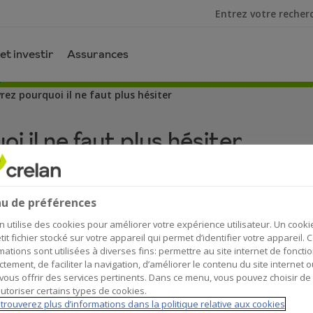
Je cherche
et investir
Assurances
rez pourquoi il ne faut plus hésiter
i il ne faut plus hésiter
u de préférences
n utilise des cookies pour améliorer votre expérience utilisateur. Un cooki
tit fichier stocké sur votre appareil qui permet d’identifier votre appareil. 
mations sont utilisées à diverses fins: permettre au site internet de foncti
u'investir, ce n'est pas pour vous, que c'est se
ctement, de faciliter la navigation, d’améliorer le contenu du site internet o
vous offrir des services pertinents. Dans ce menu, vous pouvez choisir de
i « spéculent » volontiers sur les marchés bours
utoriser certains types de cookies.
la situation instable dans le monde et sur les m
trouverez plus d’informations dans la politique relative aux cookies