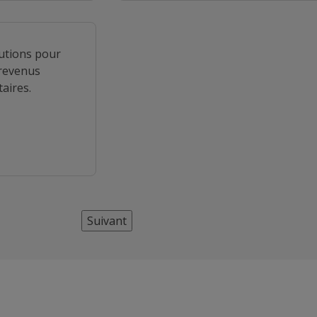
utions pour
revenus
aires.
Suivant