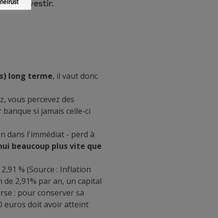
as à investir.
s) long terme
, il vaut donc
ez, vous percevez des
banque si jamais celle-ci
in dans l'immédiat - perd à
hui beaucoup plus vite que
2,91 % (Source : Inflation
on de 2,91% par an, un capital
erse : pour conserver sa
0 euros doit avoir atteint