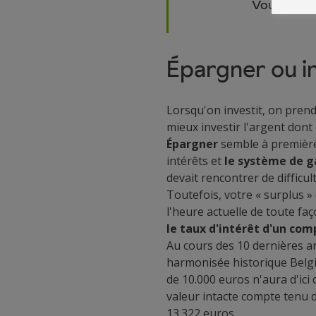
Vous mette
Épargner ou in
Lorsqu'on investit, on pre
mieux investir l'argent dont
Épargner
semble à première 
intérêts et
le système de g
devait rencontrer de difficul
Toutefois, votre « surplus »
l'heure actuelle de toute fa
le taux d'intérêt d'un co
Au cours des 10 dernières an
harmonisée historique Belgiq
de 10.000 euros n'aura d'ici 
valeur intacte compte tenu d'
13.322 euros.