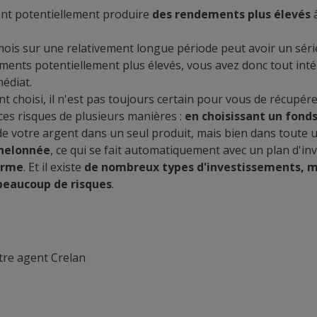
nt potentiellement produire
des rendements plus élevés
à
 mois sur une relativement longue période peut avoir un séri
ements potentiellement plus élevés, vous avez donc tout inté
édiat.
nt choisi, il n'est pas toujours certain pour vous de récupér
 ces risques de plusieurs manières :
en choisissant un fond
é de votre argent dans un seul produit, mais bien dans toute u
helonnée
, ce qui se fait automatiquement avec un plan d'in
terme
. Et il existe
de nombreux types d'investissements, 
beaucoup de risques
.
tre agent Crelan