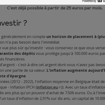
z régulièrement de l'argent de côté ? Pensez dans ce c
C'est déjà possible à partir de 25 euros par mois.
vestir ?
nd généralement en compte
un horizon de placement à (plu
 on n'a pas besoin dans l'immédiat.
vue plus sûr qu'investir : vous conservez ce que vous vers
arantie des dépôts
vous protège jusqu'à 100.000 euros par 
tés financières.
 d'argent - c'est-à-dire cet argent dont vous n'avez pas beso
çon une partie de sa valeur.
L'inflation augmente aujourd'
mpte d'épargne
.
nées (2012 - 2022), l'inflation moyenne en Belgique était de 
ue - Inflation IPCH (
inflation.eu
)). Avec un taux d'inflati
dix ans plus qu'un pouvoir d'achat de 7.506 euros. Ou à l'inv
un taux d'inflation de 2,91% sur dix ans, un capital de 10.00