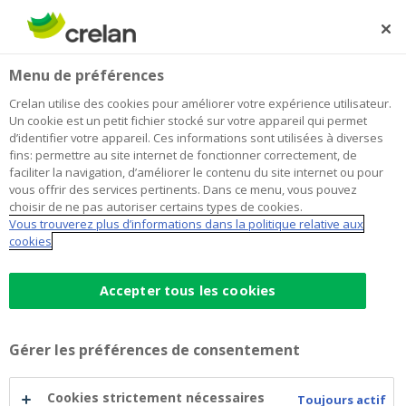
Skip
to
Rechercher
Me
Se
main
connecter
Home
Blog
Investir rapporte : “Même en temps de crise, il y a des
Épargne et investissements
Menu de préférences
content
opportunités”
Crelan utilise des cookies pour améliorer votre expérience utilisateur.
Investir rapporte : “Même en temps
Un cookie est un petit fichier stocké sur votre appareil qui permet
d’identifier votre appareil. Ces informations sont utilisées à diverses
de crise, il y a des opportunités”
fins: permettre au site internet de fonctionner correctement, de
faciliter la navigation, d’améliorer le contenu du site internet ou pour
vous offrir des services pertinents. Dans ce menu, vous pouvez
choisir de ne pas autoriser certains types de cookies.
19 octobre 2020
5 minutes de temps de lecture
Vous trouverez plus d’informations dans la politique relative aux
cookies
Ces derniers mois ont été mouvementés
pour les
investisseurs
. La
crise
, néanmoins, a
Accepter tous les cookies
aussi créé des
opportunités
. “Ceux qui ont
continué à
investir
pendant le confinement
Gérer les préférences de consentement
en récoltent aujourd’hui les fruits”, dit Yves
Van Campenhout,
agent Crelan
à Kalmthout.
Cookies strictement nécessaires
Toujours actif