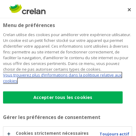
Skip
to
Rechercher
Me
Se
main
connecter
Home
Blog
La bourse dans tous ses états : les perdants du Covid-19
Épargne et investissements
Menu de préférences
content
à nouveau dans la course ?
Crelan utilise des cookies pour améliorer votre expérience utilisateur.
La bourse dans tous ses états : les
Un cookie est un petit fichier stocké sur votre appareil qui permet
d’identifier votre appareil. Ces informations sont utilisées à diverses
perdants du Covid-19 à nouveau
fins: permettre au site internet de fonctionner correctement, de
faciliter la navigation, d’améliorer le contenu du site internet ou pour
dans la course ?
vous offrir des services pertinents. Dans ce menu, vous pouvez
choisir de ne pas autoriser certains types de cookies.
Vous trouverez plus d’informations dans la politique relative aux
cookies
16 juillet 2021
5 minutes de temps de lecture
Accepter tous les cookies
Après avoir provoqué une sévère correction
boursière en mars 2020, la pandémie du
Covid-19 a entraîné l’une des plus fortes
Gérer les préférences de consentement
hausses des cours jamais enregistrées à la
Cookies strictement nécessaires
bourse. Cette remontée spectaculaire cache
Toujours actif