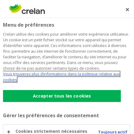
Skip
to
Rechercher
Me
Se
main
connecter
Home
Blog
La magie de la technologie : pourquoi il ne serait pas
Épargne et investissements
Menu de préférences
content
judicieux de faire tapis maintenant
Crelan utilise des cookies pour améliorer votre expérience utilisateur.
La magie de la technologie : pourquoi
Un cookie est un petit fichier stocké sur votre appareil qui permet
d’identifier votre appareil. Ces informations sont utilisées à diverses
il ne serait pas judicieux de faire tapis
fins: permettre au site internet de fonctionner correctement, de
faciliter la navigation, d’améliorer le contenu du site internet ou pour
maintenant
vous offrir des services pertinents. Dans ce menu, vous pouvez
choisir de ne pas autoriser certains types de cookies.
Vous trouverez plus d’informations dans la politique relative aux
cookies
25 novembre 2020
5 minutes de temps de lecture
Accepter tous les cookies
Si les nouvelles encourageantes au sujet d’un
vaccin efficace contre le coronavirus ont
porté un coup à l’« économie à domicile », la
Gérer les préférences de consentement
technologie continue malgré tout de
Cookies strictement nécessaires
dominer les Bourses mondiales.
Toujours actif