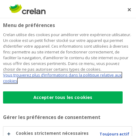
Skip
to
Rechercher
Me
Se
main
connecter
Home
Blog
Le retour de l’obligation en tant que valeur sûre ?
Épargne et investissements
Menu de préférences
content
Crelan utilise des cookies pour améliorer votre expérience utilisateur.
Le retour de l’obligation en tant que
Un cookie est un petit fichier stocké sur votre appareil qui permet
d’identifier votre appareil. Ces informations sont utilisées à diverses
valeur sûre ?
fins: permettre au site internet de fonctionner correctement, de
faciliter la navigation, d’améliorer le contenu du site internet ou pour
vous offrir des services pertinents. Dans ce menu, vous pouvez
choisir de ne pas autoriser certains types de cookies.
25 novembre 2022
6 minutes de temps de lecture
Vous trouverez plus d’informations dans la politique relative aux
cookies
Jusqu’à présent, 2022 est l’année dont les
investisseurs n’auront pas envie de se
Accepter tous les cookies
souvenir. Et, fait notable, non seulement les
actions, mais également des valeurs
Gérer les préférences de consentement
traditionnellement considérées comme
sûres, ont été touchées. Alors que les
Cookies strictement nécessaires
Toujours actif