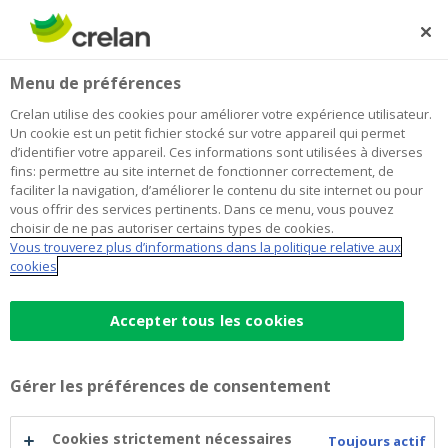
Skip
to
Rechercher
Me
Se
main
connecter
Home
Blog
L’eau potable : un investissement intéressant ?
Épargne et investissements
Menu de préférences
content
Crelan utilise des cookies pour améliorer votre expérience utilisateur.
L’eau potable : un investissement
Un cookie est un petit fichier stocké sur votre appareil qui permet
d’identifier votre appareil. Ces informations sont utilisées à diverses
intéressant ?
fins: permettre au site internet de fonctionner correctement, de
faciliter la navigation, d’améliorer le contenu du site internet ou pour
vous offrir des services pertinents. Dans ce menu, vous pouvez
choisir de ne pas autoriser certains types de cookies.
19 novembre 2021
4 minutes de temps de lecture
Vous trouverez plus d’informations dans la politique relative aux
cookies
Notre terre est recouverte à 71% d’eau, mais
moins de 1% de celle-ci est potable. Et la
Accepter tous les cookies
demande ne cesse d’augmenter. La rareté de
cette précieuse ressource fait-elle de l’eau
Gérer les préférences de consentement
potable un investissement intéressant ?
Cookies strictement nécessaires
Toujours actif