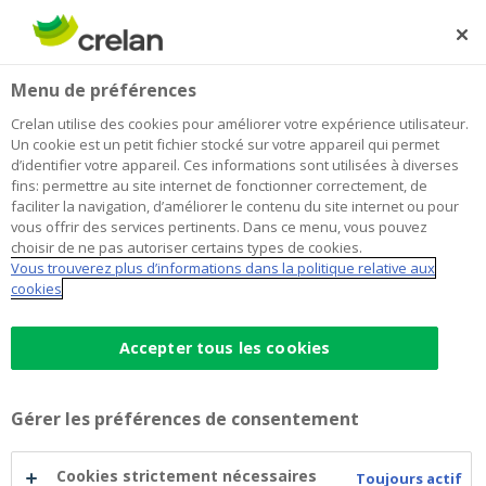
Skip
to
Rechercher
Me
Se
main
connecter
Home
Blog
Macroéconomie : des forces contradictoires dans un
Épargne et investissements
Menu de préférences
content
mélange complexe
Crelan utilise des cookies pour améliorer votre expérience utilisateur.
Macroéconomie : des forces
Un cookie est un petit fichier stocké sur votre appareil qui permet
d’identifier votre appareil. Ces informations sont utilisées à diverses
contradictoires dans un mélange
fins: permettre au site internet de fonctionner correctement, de
faciliter la navigation, d’améliorer le contenu du site internet ou pour
complexe
vous offrir des services pertinents. Dans ce menu, vous pouvez
choisir de ne pas autoriser certains types de cookies.
Vous trouverez plus d’informations dans la politique relative aux
cookies
10 mai 2023
7 minutes de temps de lecture
Accepter tous les cookies
Après l'année 2022, année d'horreur, 2023
promettait de nous amener dans des eaux
plus calmes. L'inflation allait
Gérer les préférences de consentement
progressivement diminuer, l'économie allait
Cookies strictement nécessaires
se refroidir légèrement et donc étouffer un
Toujours actif