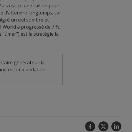
 Mais est-ce une raison pour
que d’attendre longtemps, car
malgré un ciel sombre et
I World a progressé de 7 %.
 “timer”) est la stratégie la
taire général sur la
u une recommandation
Facebook
Twitter
Linke