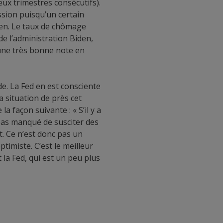
ux trimestres consécutifs).
ssion puisqu’un certain
bien. Le taux de chômage
e l’administration Biden,
 une très bonne note en
e. La Fed en est consciente
a situation de près cet
 façon suivante : « S’il y a
 pas manqué de susciter des
t. Ce n’est donc pas un
timiste. C’est le meilleur
la Fed, qui est un peu plus