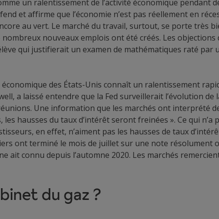
comme un ralentissement de l’activité économique pendant de
fend et affirme que l’économie n’est pas réellement en réce
core au vert. Le marché du travail, surtout, se porte très 
e nombreux nouveaux emplois ont été créés. Les objections d
élève qui justifierait un examen de mathématiques raté par
ce économique des États-Unis connaît un ralentissement rapid
ll, a laissé entendre que la Fed surveillerait l’évolution de l
unions. Une information que les marchés ont interprété de la
 les hausses du taux d’intérêt seront freinées ». Ce qui n’a
stisseurs, en effet, n’aiment pas les hausses de taux d’intérê
ers ont terminé le mois de juillet sur une note résolument op
ne ait connu depuis l’automne 2020. Les marchés remercient 
binet du gaz ?