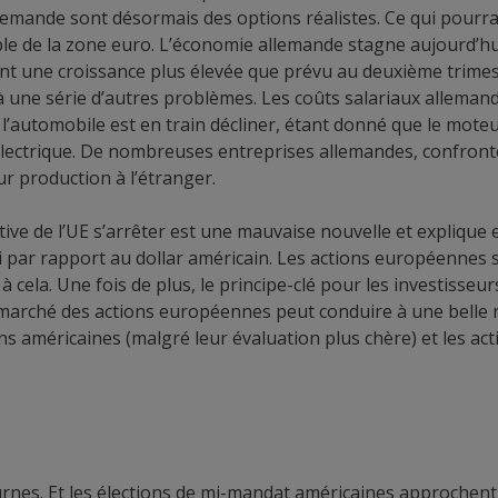
allemande sont désormais des options réalistes. Ce qui pourra
le de la zone euro. L’économie allemande stagne aujourd’hui d
ent une croissance plus élevée que prévu au deuxième trimest
à une série d’autres problèmes. Les coûts salariaux alleman
de l’automobile est en train décliner, étant donné que le mote
 électrique. De nombreuses entreprises allemandes, confront
ur production à l’étranger.
ive de l’UE s’arrêter est une mauvaise nouvelle et explique 
i par rapport au dollar américain. Les actions européennes s
à cela. Une fois de plus, le principe-clé pour les investisseurs
marché des actions européennes peut conduire à une belle r
ons américaines (malgré leur évaluation plus chère) et les ac
urnes. Et les élections de mi-mandat américaines approchent,