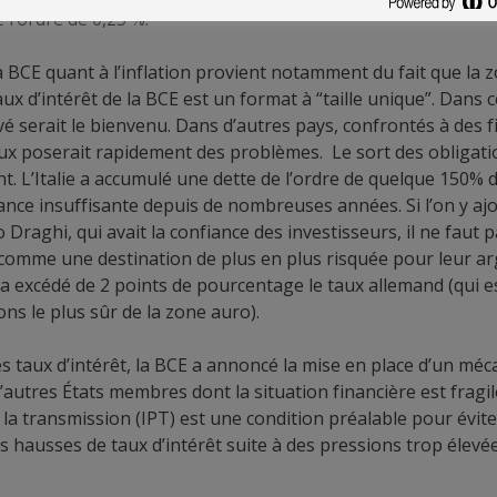
l’ordre de 0,25 %.
a BCE quant à l’inflation provient notamment du fait que la
ux d’intérêt de la BCE est un format à “taille unique”. Dans 
vé serait le bienvenu. Dans d’autres pays, confrontés à des 
aux poserait rapidement des problèmes. Le sort des obligatio
. L’Italie a accumulé une dette de l’ordre de quelque 150% d
nce insuffisante depuis de nombreuses années. Si l’on y ajo
Draghi, qui avait la confiance des investisseurs, il ne faut 
 comme une destination de plus en plus risquée pour leur arg
s a excédé de 2 points de pourcentage le taux allemand (qui
ns le plus sûr de la zone auro).
s taux d’intérêt, la BCE a annoncé la mise en place d’un méc
t d’autres États membres dont la situation financière est frag
la transmission (IPT) est une condition préalable pour évite
 hausses de taux d’intérêt suite à des pressions trop élevées