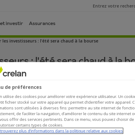
Je cherche
et investir
Assurances
 les investisseurs : l'été sera chaud à la bourse
sseurs : l'été sera chaud à la 
u de préférences
n utilise des cookies pour améliorer votre expérience utilisateur. Un cooki
tit fichier stocké sur votre appareil qui permet d’identifier votre appareil. 
mations sont utilisées à diverses fins: permettre au site internet de foncti
souciance et de détente ? Pas pour les investisseur
ctement, de faciliter la navigation, d’améliorer le contenu du site internet o
vous offrir des services pertinents. Dans ce menu, vous pouvez choisir de
e pénuries de gaz, ils ont droit à un cocktail un e
utoriser certains types de cookies.
te avec plaisir sur une terrasse… Mais heureuseme
trouverez plus d’informations dans la politique relative aux cookies