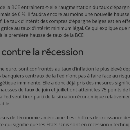
de la BCE entraînera-t-elle l’augmentation du taux d’épargne
rmais de 0 %. Il faudra encore au moins une nouvelle hausse
if. Le taux d’intérêt des comptes d’épargne belges est en eff
 grâce au taux d’intérêt minimum légal. Ce qui explique que
 la première hausse de taux de la BCE.
e contre la récession
e euro, sont confrontés au taux d’inflation le plus élevé de
s banquiers centraux de la Fed n’ont pas à faire face au risq
gétique imminente. Elle a donc déjà pris des mesures signific
 hausses de taux de juin et juillet ont atteint les 75 points
a Fed veut tirer parti de la situation économique relativeme
ible.
essus de l’économie américaine. Les chiffres de croissance d
ce qui signifie que les États-Unis sont en récession « techniq