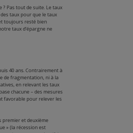
 ? Pas tout de suite. Le taux
 des taux pour que le taux
et toujours resté bien
 notre taux d’épargne ne
puis 40 ans. Contrairement à
ue de fragmentation, ni à la
atives, en relevant les taux
 de base chacune – des mesures
nt favorable pour relever les
es premier et deuxième
ue » (la récession est