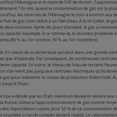
’hui l’Allemagne et le reste de l’UE de dormir : l’approvis
plètement ? En été, quand la consommation de gaz est la plus 
ourd’hui, les réserves de l’Allemagne le sont à environ aux de
 flux de gaz s’est réduit à un filet d’eau. À la mi-juillet, le
 deux turbines. Après dix jours d’anxiété, le gaz a recommen
la capacité maximale. À ce rythme-là, le moindre problème e
saires (80 % au 1er octobre, 90 % au 1er novembre).
là. En raison de la sécheresse qui sévit dans une grande part
as que d’habitude. Par conséquent, de nombreuses centrale
eine capacité. En outre, le niveau de l’eau de certains fleuve
n n’arrivent pas jusqu’aux centrales électriques qu’ils doive
ieux gaz pour maintenir le niveau de production d’électricité. 
jusqu’à l’hiver.
 l’Europe a décidé que les États membres devaient réduire le
 la Russie utilisera l’approvisionnement de gaz comme moye
peu des importations russes pour 55 % de sa consommation de
touchées si l’arrêt complet devient réalité. Le rationnement 