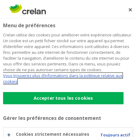
Skip
to
Rechercher
Me
Se
main
connecter
Home
Blog
Pourquoi la course sur les actions technologiques n'est
Épargne et investissements
Menu de préférences
content
pas une bulle cette fois-ci
Crelan utilise des cookies pour améliorer votre expérience utilisateur.
Pourquoi la course sur les actions
Un cookie est un petit fichier stocké sur votre appareil qui permet
d’identifier votre appareil. Ces informations sont utilisées à diverses
technologiques n'est pas une bulle
fins: permettre au site internet de fonctionner correctement, de
faciliter la navigation, d’améliorer le contenu du site internet ou pour
cette fois-ci
vous offrir des services pertinents. Dans ce menu, vous pouvez
choisir de ne pas autoriser certains types de cookies.
Vous trouverez plus d’informations dans la politique relative aux
cookies
07 septembre 2020
3 minutes de temps de lecture
Accepter tous les cookies
La spectaculaire ruée sur les
actions
début
septembre n’y change presque rien : en
pleine
crise
du
coronavirus
, ce sont les
Gérer les préférences de consentement
actions technologiques
qui ont occupé le
Cookies strictement nécessaires
devant de la scène
boursière
. C’est une
bulle
,
Toujours actif