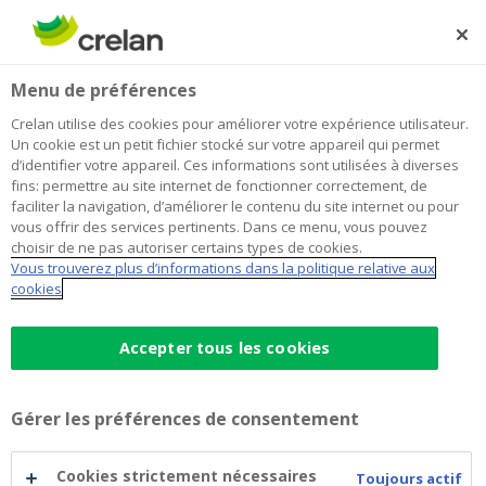
Skip
to
Rechercher
Me
Se
main
connecter
Home
Blog
Pourquoi votre épargne perd progressivement de sa
Épargne et investissements
Menu de préférences
content
valeur quand vous la laissez sur un compte.
Crelan utilise des cookies pour améliorer votre expérience utilisateur.
Pourquoi votre épargne perd
Un cookie est un petit fichier stocké sur votre appareil qui permet
d’identifier votre appareil. Ces informations sont utilisées à diverses
progressivement de sa valeur quand
fins: permettre au site internet de fonctionner correctement, de
faciliter la navigation, d’améliorer le contenu du site internet ou pour
vous la laissez sur un compte.
vous offrir des services pertinents. Dans ce menu, vous pouvez
choisir de ne pas autoriser certains types de cookies.
Vous trouverez plus d’informations dans la politique relative aux
cookies
16 octobre 2020
3 minutes de temps de lecture
Accepter tous les cookies
L’épargne
rapporte de moins en moins.
Actuellement, nous en sommes au point que
vos
économies
rapportent tellement peu
Gérer les préférences de consentement
que vous y perdez. Mais comment faire
Cookies strictement nécessaires
fructifier
cet
argent
? Comment s’armer
Toujours actif