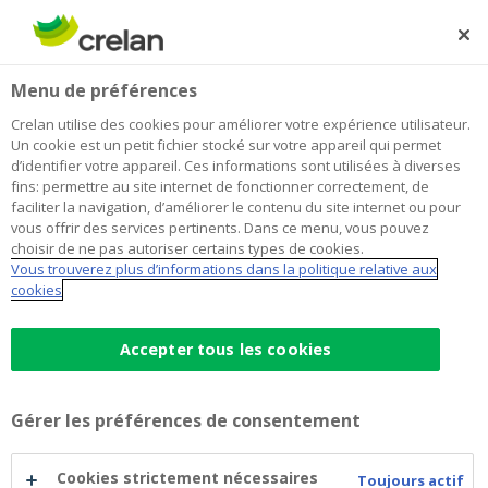
Skip
to
Rechercher
Me
Se
main
connecter
Home
Blog
Quel est le moment idéal pour investir ?
Épargne et investissements
Menu de préférences
content
Crelan utilise des cookies pour améliorer votre expérience utilisateur.
Quel est le moment idéal pour
Un cookie est un petit fichier stocké sur votre appareil qui permet
d’identifier votre appareil. Ces informations sont utilisées à diverses
investir ?
fins: permettre au site internet de fonctionner correctement, de
faciliter la navigation, d’améliorer le contenu du site internet ou pour
vous offrir des services pertinents. Dans ce menu, vous pouvez
choisir de ne pas autoriser certains types de cookies.
16 février 2024
3 minutes de temps de lecture
Vous trouverez plus d’informations dans la politique relative aux
cookies
Y a-t-il un moment idéal pour investir ? C’est
la question-clé pour les investisseurs, qu'ils
Accepter tous les cookies
soient expérimentés ou novices. Les
marchés financiers sont pour le moins
Gérer les préférences de consentement
imprévisibles, alors quand s’y engager ? Si
vous optez pour la facilité en
investissant
Cookies strictement nécessaires
Toujours actif