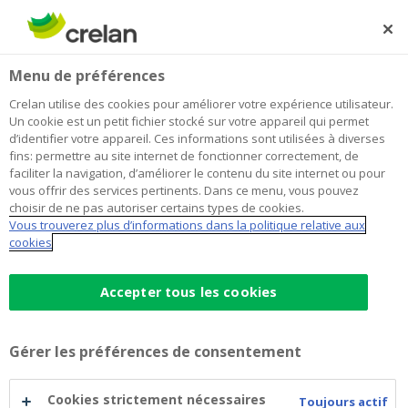
Skip
to
Rechercher
Me
Se
main
connecter
Home
Blog
Voici comment la Chine veut devenir la plus grande
Épargne et investissements
Menu de préférences
content
puissance économique mondiale
Crelan utilise des cookies pour améliorer votre expérience utilisateur.
Voici comment la Chine veut devenir
Un cookie est un petit fichier stocké sur votre appareil qui permet
d’identifier votre appareil. Ces informations sont utilisées à diverses
la plus grande puissance économique
fins: permettre au site internet de fonctionner correctement, de
faciliter la navigation, d’améliorer le contenu du site internet ou pour
mondiale
vous offrir des services pertinents. Dans ce menu, vous pouvez
choisir de ne pas autoriser certains types de cookies.
Vous trouverez plus d’informations dans la politique relative aux
cookies
25 juin 2021
4 minutes de temps de lecture
Accepter tous les cookies
Tandis que dans nos régions, la vie reprend
prudemment son cours, l’économie chinoise
tourne déjà à plein régime depuis un bon
Gérer les préférences de consentement
moment. Le pays mise sur une croissance
Cookies strictement nécessaires
énorme : il vise à doubler sa puissance
Toujours actif