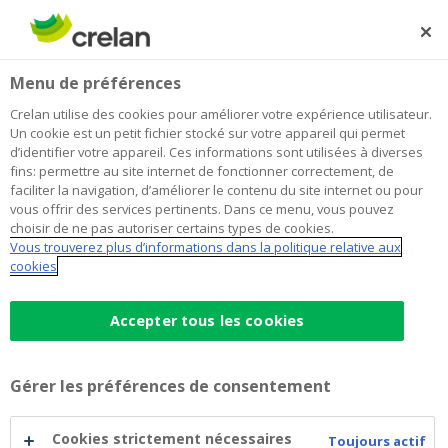
Skip
to
Rechercher
Me
Se
main
connecter
Home
Blog
Votre épargne versus l’inflation : les avantages de
Épargne et investissements
Menu de préférences
content
l’investissement périodique
Crelan utilise des cookies pour améliorer votre expérience utilisateur.
Votre épargne versus l’inflation : les
Un cookie est un petit fichier stocké sur votre appareil qui permet
d’identifier votre appareil. Ces informations sont utilisées à diverses
avantages de l’investissement
fins: permettre au site internet de fonctionner correctement, de
faciliter la navigation, d’améliorer le contenu du site internet ou pour
périodique
vous offrir des services pertinents. Dans ce menu, vous pouvez
choisir de ne pas autoriser certains types de cookies.
Vous trouverez plus d’informations dans la politique relative aux
cookies
28 juin 2022
4 minutes de temps de lecture
Accepter tous les cookies
Actuellement, les comptes d’épargne ne
rapportent que très peu en raison des faibles
taux d’intérêt. Ajoutez à cela une inflation
Gérer les préférences de consentement
galopante et vous y êtes : votre pouvoir
Cookies strictement nécessaires
d’achat diminue à vue d’œil. Si l’on cherche à
Toujours actif