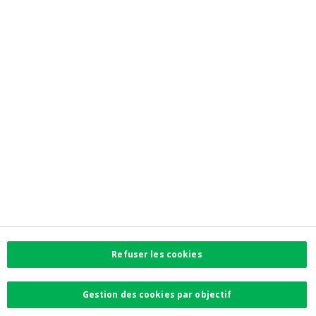
Jobs
Newsroom
Contactez-nous
Trouvez l'agence la plus proche
Contact
Plaintes
Facebook
Instagram
LinkedIn
Twitter
Refuser les cookies
Card Stop 078 170
170
Gestion des cookies par objectif