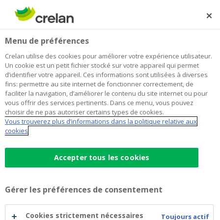
Skip
to
Rechercher
Me
Se
main
connecter
Home
Blog
7 choses que personne ne vous dit quand vous achetez
Habitation
Menu de préférences
content
une habitation
Crelan utilise des cookies pour améliorer votre expérience utilisateur.
7 choses que personne ne vous dit
Un cookie est un petit fichier stocké sur votre appareil qui permet
d’identifier votre appareil. Ces informations sont utilisées à diverses
quand vous achetez une habitation
fins: permettre au site internet de fonctionner correctement, de
faciliter la navigation, d’améliorer le contenu du site internet ou pour
vous offrir des services pertinents. Dans ce menu, vous pouvez
choisir de ne pas autoriser certains types de cookies.
11 mai 2022
4 minutes de temps de lecture
Vous trouverez plus d’informations dans la politique relative aux
cookies
Vous souhaitez acheter une habitation ?
Vous avez dû remarquer que, soudain, tout
Accepter tous les cookies
le monde autour de vous est devenu expert
en quelque chose et a des conseils à vous
Gérer les préférences de consentement
donner… Mais ce qu’en disent votre oncle
Louis ou Irène de la boulangerie, est-ce que
Cookies strictement nécessaires
Toujours actif