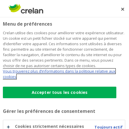
Skip
to
Rechercher
Me
Se
main
connecter
Home
Blog
Acheter une maison ? Commencez ici.
Habitation
Menu de préférences
content
Crelan utilise des cookies pour améliorer votre expérience utilisateur.
Acheter une maison ? Commencez
Un cookie est un petit fichier stocké sur votre appareil qui permet
d’identifier votre appareil. Ces informations sont utilisées à diverses
ici.
fins: permettre au site internet de fonctionner correctement, de
faciliter la navigation, d’améliorer le contenu du site internet ou pour
vous offrir des services pertinents. Dans ce menu, vous pouvez
choisir de ne pas autoriser certains types de cookies.
07 juin 2021
2 minutes de temps de lecture
Vous trouverez plus d’informations dans la politique relative aux
cookies
Louer, vous avez donné. Maintenant, vous
voulez vivre chez vous, dans votre propre
Accepter tous les cookies
habitation. Mais… vous n’avez aucune
expérience de l’achat d’une maison ou d’un
Gérer les préférences de consentement
appartement. Respirez : Crelan vous aide,
étape par étape. Nous examinons votre
Cookies strictement nécessaires
Toujours actif