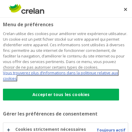
Skip
to
Rechercher
Me
Se
main
connecter
Home
Blog
Acheter une seconde résidence : que devez-vous savoir ?
Habitation
Menu de préférences
content
Crelan utilise des cookies pour améliorer votre expérience utilisateur.
Acheter une seconde résidence :
Un cookie est un petit fichier stocké sur votre appareil qui permet
d’identifier votre appareil. Ces informations sont utilisées à diverses
que devez-vous savoir ?
fins: permettre au site internet de fonctionner correctement, de
faciliter la navigation, d’améliorer le contenu du site internet ou pour
vous offrir des services pertinents. Dans ce menu, vous pouvez
choisir de ne pas autoriser certains types de cookies.
23 mars 2021
2 minutes de temps de lecture
Vous trouverez plus d’informations dans la politique relative aux
cookies
Un chalet avec un feu ouvert, un pied-à-terre
dans une ville que vous adorez ou un
Accepter tous les cookies
appartement face à la mer… Oui, vous
imaginez parfaitement un deuxième chez
Gérer les préférences de consentement
vous pour les week-ends et les vacances ?
Cet article est donc fait pour vous. Car vous
Cookies strictement nécessaires
Toujours actif