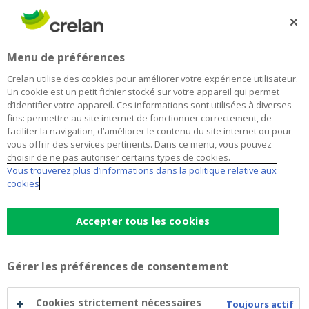
Skip
to
Rechercher
Me
Se
main
connecter
Home
Blog
Faire la bonne offre pour une maison ? Voici les clés.
Habitation
Menu de préférences
content
Crelan utilise des cookies pour améliorer votre expérience utilisateur.
Faire la bonne offre pour une maison
Un cookie est un petit fichier stocké sur votre appareil qui permet
d’identifier votre appareil. Ces informations sont utilisées à diverses
? Voici les clés.
fins: permettre au site internet de fonctionner correctement, de
faciliter la navigation, d’améliorer le contenu du site internet ou pour
vous offrir des services pertinents. Dans ce menu, vous pouvez
choisir de ne pas autoriser certains types de cookies.
10 mai 2021
3 minutes de temps de lecture
Vous trouverez plus d’informations dans la politique relative aux
cookies
Ça y est… vous avez un gros coup de cœur
pour une maison ou un appartement. Il faut
Accepter tous les cookies
donc réagir tout de suite et faire une offre.
Mais pas n’importe laquelle : il s’agit de faire
Gérer les préférences de consentement
une offre correcte et pertinente, qui a des
chances de convaincre le propriétaire actuel.
Cookies strictement nécessaires
Toujours actif