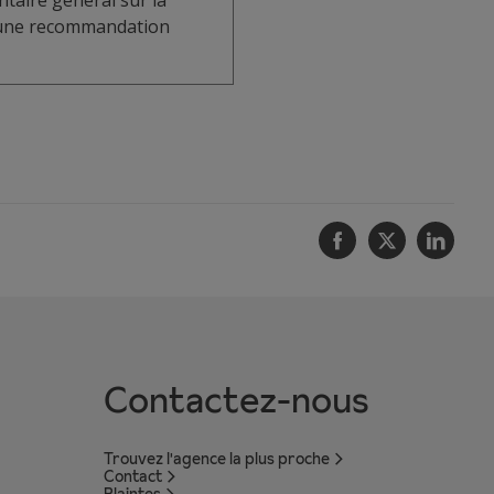
taire général sur la
u une recommandation
Facebook
Twitter
Linke
Contactez-nous
Trouvez l'agence la plus proche
Contact