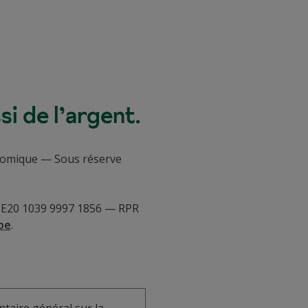
i de l’argent.
conomique — Sous réserve
 BE20 1039 9997 1856 — RPR
be
.