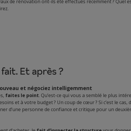
avaux de rénovation ont-ils été effectués récemment ? Quel es
rez.
 fait. Et après ?
ouveau et négociez intelligemment
es,
faites le point
. Qu’est-ce qui vous a semblé le plus intér
esoins et à votre budget ? Un coup de cœur ? Si c’est le ca
gner d’une personne de confiance et critique pour un deuxiè
ent d’acheter, le
fait d’inspecter la structure
vous donnera