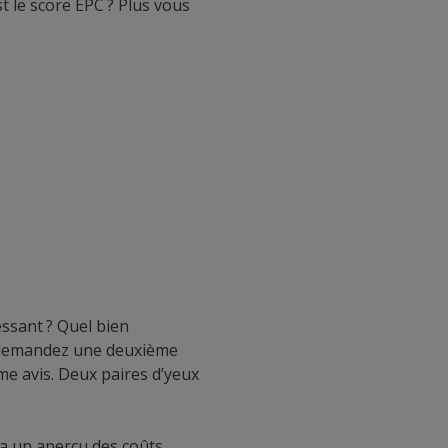
t le score EPC ? Plus vous
essant ? Quel bien
s, demandez une deuxième
me avis. Deux paires d’yeux
 un aperçu des coûts