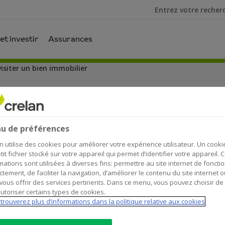
Je cherche
et investir
Assurances
visiter un bien immobilier
our visiter un bien immobilier
u de préférences
n utilise des cookies pour améliorer votre expérience utilisateur. Un cooki
tit fichier stocké sur votre appareil qui permet d’identifier votre appareil. 
mations sont utilisées à diverses fins: permettre au site internet de foncti
ctement, de faciliter la navigation, d’améliorer le contenu du site internet o
vous offrir des services pertinents. Dans ce menu, vous pouvez choisir de
ment ? C’est très excitant, certes ! Mais quelle affa
utoriser certains types de cookies.
mes là pour vous aider. Impossible de passer à 
trouverez plus d’informations dans la politique relative aux cookies
ils simples et efficaces. Nous vous avons égale