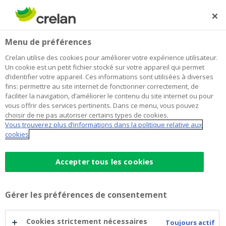
Skip
to
Rechercher
Me
Se
main
connecter
Home
Blog
Le printemps, le meilleur moment pour acheter sa
Habitation
Menu de préférences
content
maison ?
Crelan utilise des cookies pour améliorer votre expérience utilisateur.
Le printemps, le meilleur moment
Un cookie est un petit fichier stocké sur votre appareil qui permet
d’identifier votre appareil. Ces informations sont utilisées à diverses
pour acheter sa maison ?
fins: permettre au site internet de fonctionner correctement, de
faciliter la navigation, d’améliorer le contenu du site internet ou pour
vous offrir des services pertinents. Dans ce menu, vous pouvez
choisir de ne pas autoriser certains types de cookies.
14 avril 2021
4 minutes de temps de lecture
Vous trouverez plus d’informations dans la politique relative aux
cookies
Le printemps a beaucoup de succès auprès
de ceux et celles qui cherchent une maison
Accepter tous les cookies
ou un appartement. Surtout s’ils prévoient
de déménager pendant les mois d’été ou de
Gérer les préférences de consentement
profiter des vacances pour rénover. Que
faut-il savoir et prévoir pour se lancer dans la
Cookies strictement nécessaires
Toujours actif