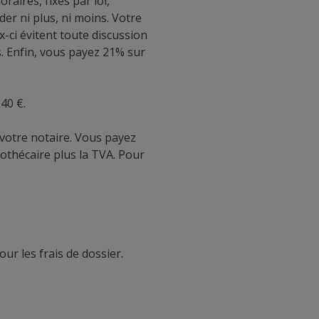
raires, fixés par loi,
er ni plus, ni moins. Votre
-ci évitent toute discussion
es. Enfin, vous payez 21% sur
40 €.
 votre notaire. Vous payez
ypothécaire plus la TVA. Pour
r les frais de dossier.