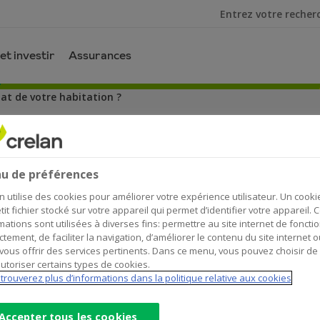
Je cherche
et investir
Assurances
hat de votre habitation ?
d’achat de votre habitation ?
u de préférences
n utilise des cookies pour améliorer votre expérience utilisateur. Un cooki
tit fichier stocké sur votre appareil qui permet d’identifier votre appareil. 
mations sont utilisées à diverses fins: permettre au site internet de foncti
ctement, de faciliter la navigation, d’améliorer le contenu du site internet o
vous offrir des services pertinents. Dans ce menu, vous pouvez choisir de
utoriser certains types de cookies.
nuage à l’idée d’acheter votre nid ? N’oubliez pas,
trouverez plus d’informations dans la politique relative aux cookies
compte de tous les frais. Pensez à l’enregistreme
nt fixes, d’autres dépendent du prix d’achat. Un
Accepter tous les cookies