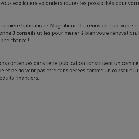
t vous expliquera volontiers toutes les possibilités pour votr
première habitation ? Magnifique ! La rénovation de votre
 donne
3 conseils utiles
pour mener à bien votre rénovation. R
onne chance !
ions contenues dans cette publication constituent un commen
elle et ne doivent pas être considérées comme un conseil o
duits financiers.