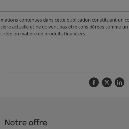
formations contenues dans cette publication constituent un 
ancière actuelle et ne doivent pas être considérées comme un
rète en matière de produits financiers.
Facebook
Twitter
Li
Notre offre