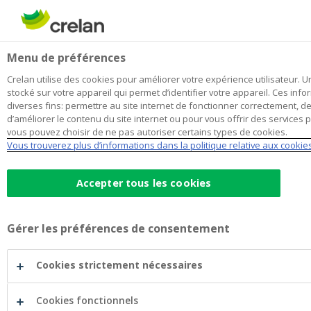
Skip
to
Rechercher
Me
Se
main
connecter
Home
Blog
À quoi ressemble la maison de rêve des Belges ?
Habitation
Menu de préférences
content
Crelan utilise des cookies pour améliorer votre expérience utilisateur. Un
À quoi ressemble la maison de rêve
stocké sur votre appareil qui permet d’identifier votre appareil. Ces info
diverses fins: permettre au site internet de fonctionner correctement, de f
des Belges ?
d’améliorer le contenu du site internet ou pour vous offrir des services
vous pouvez choisir de ne pas autoriser certains types de cookies.
Vous trouverez plus d’informations dans la politique relative aux cookie
22 mars 2024
4 minutes de temps de lecture
Accepter tous les cookies
es Belges en matière de logement sont de moins
eur budget, en raison de la conjoncture actuell
Gérer les préférences de consentement
cet écart significatif entre envie et budget, acqu
sible.
Cookies strictement nécessaires
nt construit la maison idéale des Belges en utilisant un gé
Cookies fonctionnels