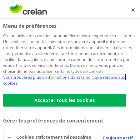
Skip
to
Rechercher
Me
Se
main
connecter
Home
Blog
Rénover : quels sont les travaux obligatoires ?
Habitation
Menu de préférences
content
Crelan utilise des cookies pour améliorer votre expérience utilisateur.
Rénover : quels sont les travaux
Un cookie est un petit fichier stocké sur votre appareil qui permet
d’identifier votre appareil. Ces informations sont utilisées à diverses
obligatoires ?
fins: permettre au site internet de fonctionner correctement, de
faciliter la navigation, d’améliorer le contenu du site internet ou pour
vous offrir des services pertinents. Dans ce menu, vous pouvez
choisir de ne pas autoriser certains types de cookies.
25 mars 2021
3 minutes de temps de lecture
Vous trouverez plus d’informations dans la politique relative aux
cookies
Il y a peu d’obligations liées à la rénovation à
Bruxelles et en Wallonie, à l’exception de
Accepter tous les cookies
certaines procédures PEB. Mais s’il n’y a pas
de norme imposée, certaines rénovations
Gérer les préférences de consentement
peuvent réellement augmenter votre confort
et diminuer votre facture d’énergie. Sans
Cookies strictement nécessaires
Toujours actif