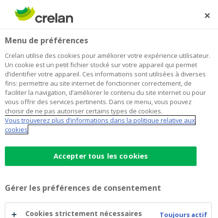
Skip
to
Rechercher
Me
Se
main
connecter
Home
Blog
Trouver votre propre nid ? 3 idées pour prendre votre
Habitation
Menu de préférences
content
envol.
Crelan utilise des cookies pour améliorer votre expérience utilisateur.
Trouver votre propre nid ? 3 idées
Un cookie est un petit fichier stocké sur votre appareil qui permet
d’identifier votre appareil. Ces informations sont utilisées à diverses
pour prendre votre envol.
fins: permettre au site internet de fonctionner correctement, de
faciliter la navigation, d’améliorer le contenu du site internet ou pour
vous offrir des services pertinents. Dans ce menu, vous pouvez
choisir de ne pas autoriser certains types de cookies.
24 mai 2022
3 minutes de temps de lecture
Vous trouverez plus d’informations dans la politique relative aux
cookies
Vous êtes sur le point d’acheter votre
premier appartement ou votre première
Accepter tous les cookies
maison ? Alors, vous vous posez sans doute
des centaines de questions… Combien
Gérer les préférences de consentement
pouvez-vous emprunter ? Comment faire
une bonne offre ? À quoi être attentif lors
Cookies strictement nécessaires
Toujours actif