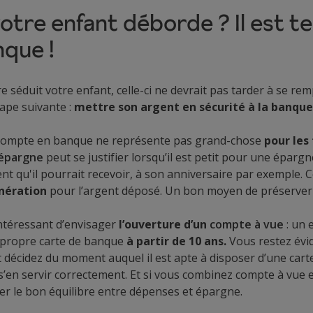
 votre enfant déborde ? Il est 
nque !
lire séduit votre enfant, celle-ci ne devrait pas tarder à se rem
ape suivante :
mettre son argent en sécurité à la banque
 compte en banque ne représente pas grand-chose
pour les
épargne
peut se justifier lorsqu’il est petit pour une éparg
t qu'il pourrait recevoir, à son anniversaire par exemple. 
nération
pour l’argent déposé. Un bon moyen de préserver 
intéressant d’envisager
l’ouverture d’un
compte à vue
: un 
 propre carte de banque
à partir de 10 ans.
Vous restez évi
t décidez du moment auquel il est apte à disposer d’une cart
 s’en servir correctement. Et si vous combinez compte à vue
ver le bon équilibre entre dépenses et épargne.