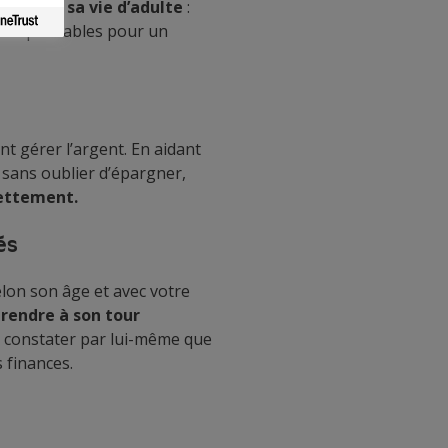
ura dans sa vie d’adulte
:
indispensables pour un
t gérer l’argent. En aidant
sans oublier d’épargner,
dettement.
és
elon son âge et avec votre
prendre à son tour
de constater par lui-même que
 finances.