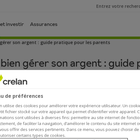
Je cherche
et investir
Assurances
gérer son argent : guide pratique pour les parents
bien gérer son argent : guide 
u de préférences
n utilise des cookies pour améliorer votre expérience utilisateur. Un cooki
tit fichier stocké sur votre appareil qui permet d’identifier votre appareil. 
un sujet tabou pour les adultes, ce n’est pas le ca
mations sont utilisées à diverses fins: permettre au site internet de foncti
ctement, de faciliter la navigation, d’améliorer le contenu du site internet o
 effet plutôt facilement avec leurs proches : (gran
vous offrir des services pertinents. Dans ce menu, vous pouvez choisir de
êtes donc idéalement placé pour leur apprendre l
utoriser certains types de cookies.