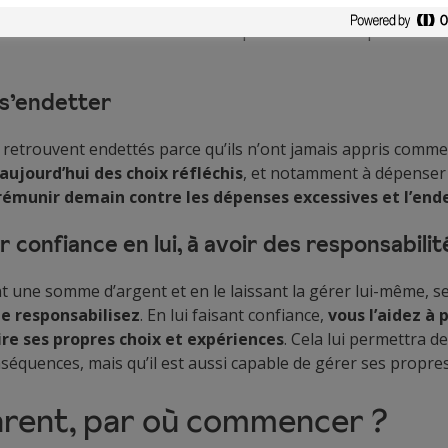
e
, vous
permet de le préparer aux responsabilités qu’il a
ction de ses revenus et de ses dépenses. Des compétences 
 s’endetter
retrouvent endettés parce qu’ils n’ont jamais appris commen
 aujourd’hui des choix réfléchis
, et notamment à dépenser 
rémunir demain contre les dépenses excessives et l’en
ir confiance en lui, à avoir des responsabilit
t une somme d’argent et en le laissant la gérer lui-même, s
le responsabilisez
. En lui faisant confiance,
vous l’aidez à 
aire ses propres choix et expériences
. Cela lui permettra 
séquences, mais qu’il est aussi capable de gérer ses propres
arent, par où commencer ?