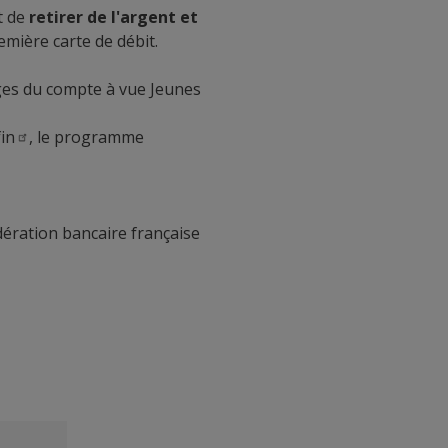
t de
retirer de l'argent et
remière carte de débit.
ges du
compte à vue Jeunes
fin
, le programme
dération bancaire française