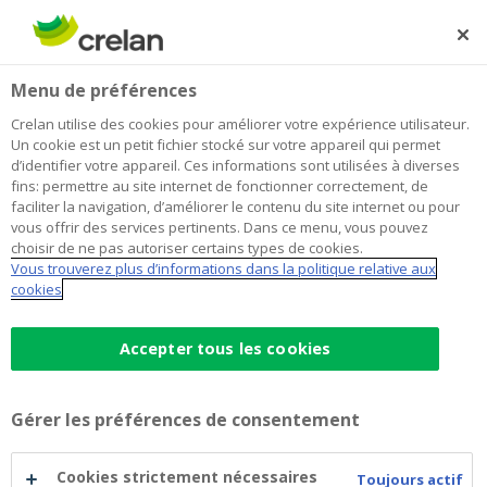
Skip
to
Rechercher
Me
Se
main
connecter
Home
Blog
Virement bancaire : vérification désormais automatique
Paiement
Menu de préférences
content
de la concordance entre le nom et le numéro de compte
Crelan utilise des cookies pour améliorer votre expérience utilisateur.
du bénéficiaire
Virement bancaire : vérification
Un cookie est un petit fichier stocké sur votre appareil qui permet
d’identifier votre appareil. Ces informations sont utilisées à diverses
désormais automatique de la
fins: permettre au site internet de fonctionner correctement, de
faciliter la navigation, d’améliorer le contenu du site internet ou pour
concordance entre le nom et le
vous offrir des services pertinents. Dans ce menu, vous pouvez
choisir de ne pas autoriser certains types de cookies.
numéro de compte du bénéficiaire
Vous trouverez plus d’informations dans la politique relative aux
cookies
31 octobre 2025
5 minutes de temps de lecture
Accepter tous les cookies
Lorsque vous encodez un virement dans les
Gérer les préférences de consentement
applications digitales de votre banque
(homebanking, mobile banking), vous êtes
Cookies strictement nécessaires
Toujours actif