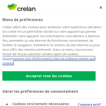
Skip
to
Rechercher
Me
Se
main
connecter
Home
Emprunter
Autres buts
La Facilité de Caisse
Aller en négatif sur votre compte à vue
Menu de préférences
content
La Facilité de Caisse
Crelan utilise des cookies pour améliorer votre expérience utilisateur.
Un cookie est un petit fichier stocké sur votre appareil qui permet
d’identifier votre appareil. Ces informations sont utilisées à diverses
fins: permettre au site internet de fonctionner correctement, de
Avec une Facilité de caisse, vous avez la possibilité
faciliter la navigation, d’améliorer le contenu du site internet ou pour
d’aller dans le rouge jusqu’à 1.238 euros et cela
vous offrir des services pertinents. Dans ce menu, vous pouvez
pendant 1 mois. Ce découvert autorisé est utile lorsque
choisir de ne pas autoriser certains types de cookies.
Vous trouverez plus d’informations dans la politique relative aux
vous avez à faire face à des dépenses plus élevées ou
cookies
imprévues. Pour une liberté budgétaire plus élevée,
vous pouvez demander un
Crédit Confort
.
Accepter tous les cookies
Caractéristiques
Gérer les préférences de consentement
Ligne de crédit: 1.238,76 euros
Taux d’intérêt débiteur: voir
liste des tarifs
, rubrique
Cookies strictement nécessaires
Toujours actif