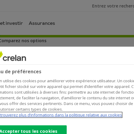
Je cherche
et investir
Assurances
 Comparez nos options
Comparez nos options
u de préférences
n utilise des cookies pour améliorer votre expérience utilisateur. Un cooki
tit fichier stocké sur votre appareil qui permet d’identifier votre appareil. 
mations sont utilisées à diverses fins: permettre au site internet de foncti
ctement, de faciliter la navigation, d’améliorer le contenu du site internet o
vous offrir des services pertinents. Dans ce menu, vous pouvez choisir de
utoriser certains types de cookies.
trouverez plus d’informations dans la politique relative aux cookies
Accepter tous les cookies