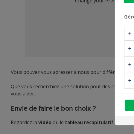
Gér
Vous pouvez vous adresser à nous pour différents type
Que vous recherchiez une solution pour des rénovation
vous aider.
Envie de faire le bon choix ?
Regardez la
vidéo
ou le
tableau récapitulatif
pratique