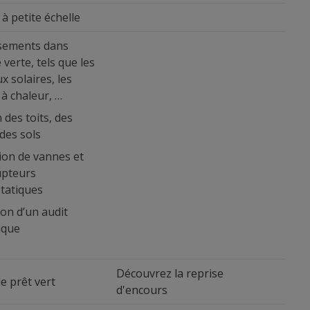
à petite échelle
ssements dans
 verte, tels que les
 solaires, les
à chaleur, …
n des toits, des
des sols
tion de vannes et
upteurs
tatiques
ion d’un audit
ique
Découvrez la reprise
e prêt vert
d'encours