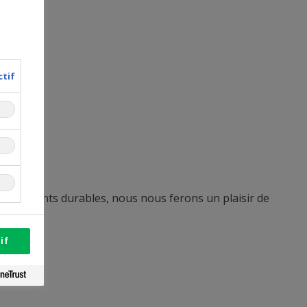
ctif
tissements durables, nous nous ferons un plaisir de
if