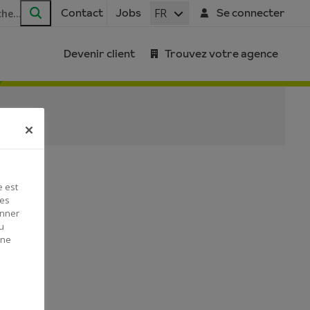
FR
Contact
Jobs
Se connecter
Rechercher
Devenir client
Trouvez votre agence
e est
Ces
onner
u
 ne