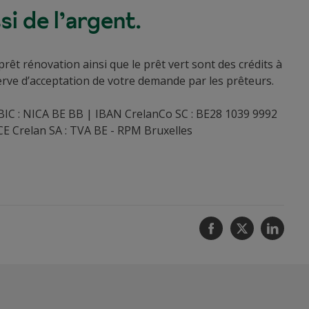
i de l’argent.
rêt rénovation ainsi que le prêt vert sont des crédits à
ve d’acceptation de votre demande par les prêteurs.
BIC : NICA BE BB | IBAN CrelanCo SC : BE28 1039 9992
CE Crelan SA : TVA BE - RPM Bruxelles
Facebook
Twitter
Linke