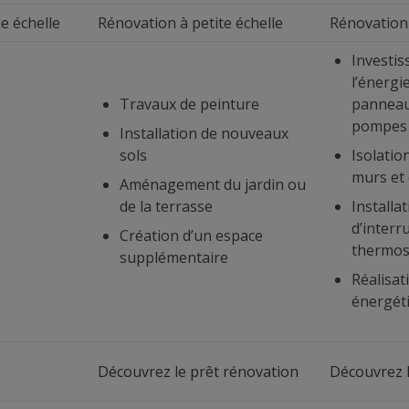
e échelle
Rénovation à petite échelle
Rénovation 
Investi
l’énergie
Travaux de peinture
panneaux
pompes 
Installation de nouveaux
sols
Isolatio
murs et 
Aménagement du jardin ou
de la terrasse
Installa
d’interr
Création d’un espace
thermos
supplémentaire
Réalisat
énergét
Découvrez le prêt rénovation
Découvrez l