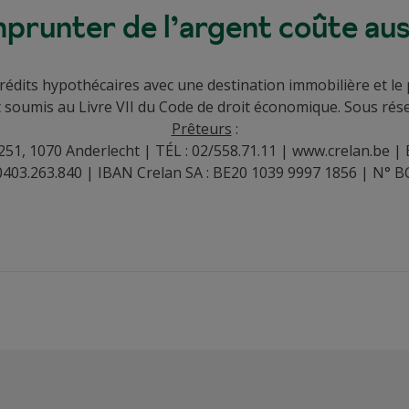
prunter de l’argent coûte auss
rédits hypothécaires avec une destination immobilière et le p
oumis au Livre VII du Code de droit économique. Sous réser
Prêteurs
:
251, 1070 Anderlecht | TÉL : 02/558.71.11 |
www.crelan.be
| 
403.263.840 | IBAN Crelan SA : BE20 1039 9997 1856 | N° B