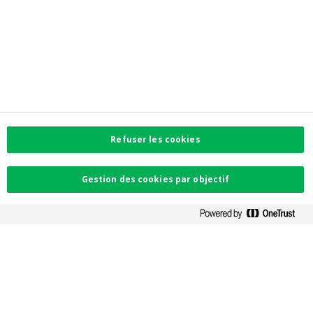
Informations corporate
Investor Relations
Jobs
Newsroom
Contactez-nous
Trouvez l'agence la plus proche
Contact
Plaintes
Refuser les cookies
Facebook
Gestion des cookies par objectif
Instagram
LinkedIn
Twitter
Card Stop 078 170
170