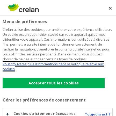
Skip
to
Rechercher
Me
Se
main
connecter
Home
Simulez votre prêt à tempérament
Menu de préférences
content
Crelan utilise des cookies pour améliorer votre expérience utilisateur.
Simulez votre prêt à tempérament
Un cookie est un petit fichier stocké sur votre appareil qui permet
d’identifier votre appareil. Ces informations sont utilisées à diverses
fins: permettre au site internet de fonctionner correctement, de
faciliter la navigation, d’améliorer le contenu du site internet ou pour
vous offrir des services pertinents. Dans ce menu, vous pouvez
choisir de ne pas autoriser certains types de cookies.
Vous trouverez plus d’informations dans la politique relative aux
cookies
Attention, emprunter
de l’argent coûte
Accepter tous les cookies
aussi de l’argent.
Gérer les préférences de consentement
Le prêt proposé ici est un prêt à tempérament
réglementé à des fins privées soumis à la loi belge sur
Cookies strictement nécessaires
Toujours actif