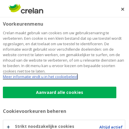
Skip
to
Zoeken
Me
Aanmelden
main
Voorkeurenmenu
content
Crelan maakt gebruik van cookies om uw gebruikservaring te
verbeteren. Een cookie is een klein bestand dat op uw toestel wordt
opgeslagen, en dat toelaat om uw toestel te identificeren. De
informatie wordt gebruikt voor verschillende doeleinden: om de
website correct te laten werken, om gemakkelijker te surfen, om de
inhoud van de website te verbeteren, of om u relevante diensten aan
te bieden. In dit menu kan u ervoor kiezen om bepaalde soorten
cookies niet toe te laten.
Motorlening
Meer informatie vindt u in het cookiebeleid
Motorlening
Aanvaard alle cookies
JKP van 3,99%
Nieuwe of tweedehands motors
Cookievoorkeuren beheren
Al vanaf 2.500 euro
(*)
Lening tot 110%
mogelijk van aankoopprijs
Strikt noodzakelijke cookies
Altijd actief
van voertuig