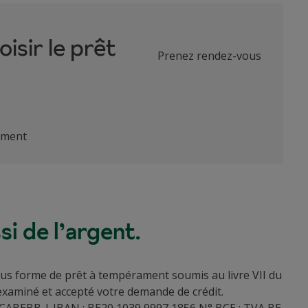
isir le prêt
Prenez rendez-vous
gement
i de l’argent.
 sous forme de prêt à tempérament soumis au livre VII du
xaminé et accepté votre demande de crédit.
 NICABEBB | IBAN : BE20 1039 9997 1856 N° BCE : TVA BE