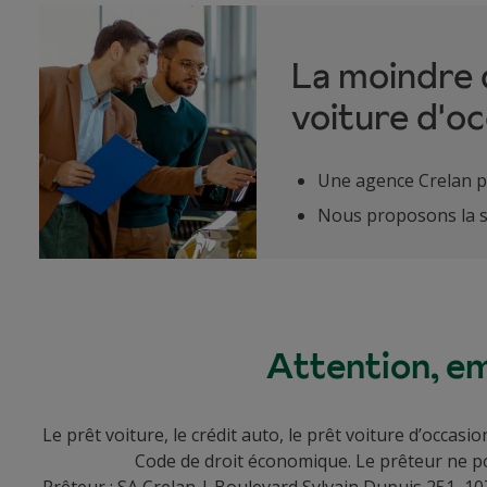
La moindre q
voiture d'o
Une agence Crelan p
Nous proposons la so
Attention, em
Le prêt voiture, le crédit auto, le prêt voiture d’occa
Code de droit économique. Le prêteur ne p
Prêteur : SA Crelan | Boulevard Sylvain Dupuis 251, 1