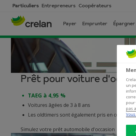
Skip
Particuliers
Entrepreneurs
Coopérateurs
to
main
Payer
Emprunter
Épargner 
content
Men
Prêt pour voiture d'occas
Crela
Prêt
un pe
infor
TAEG à 4,95 %
corre
pour
pour 
Voitures âgées de 3 à 8 ans
pas a
Les oldtimers sont également pris en compte (â
Vous 
voiture
Simulez votre prêt automobile d'occasion
P