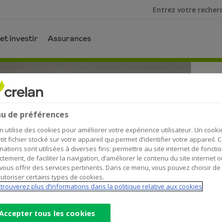
Je cherche
et investir
Assurances
u de préférences
ion
n utilise des cookies pour améliorer votre expérience utilisateur. Un cooki
tit fichier stocké sur votre appareil qui permet d’identifier votre appareil. 
mations sont utilisées à diverses fins: permettre au site internet de foncti
ctement, de faciliter la navigation, d’améliorer le contenu du site internet o
vous offrir des services pertinents. Dans ce menu, vous pouvez choisir de
utoriser certains types de cookies.
gés d’au moins 30 ans).
trouverez plus d’informations dans la politique relative aux cookies
renez rendez-vous
Accepter tous les cookies