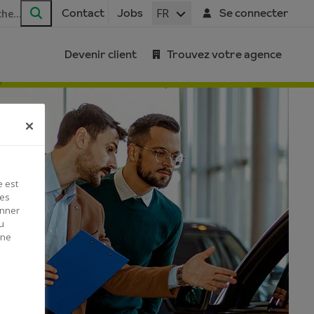
FR
Contact
Jobs
Se connecter
Rechercher
Devenir client
Trouvez votre agence
e est
Ces
onner
u
 ne