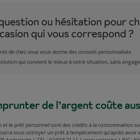
uestion ou hésitation pour cho
ccasion qui vous correspond ?
rès de chez vous vous donne des conseils personnalisés
lution qui convient le mieux à votre situation, sans enga
prunter de l’argent coûte auss
sion et le prêt personnel sont des crédits à la consommation
ourra vous octroyer un prêt à tempérament qu’après avoir e
070 Anderlecht | TÉL : 02/558.71.11 | www.crelan.be | BIC :