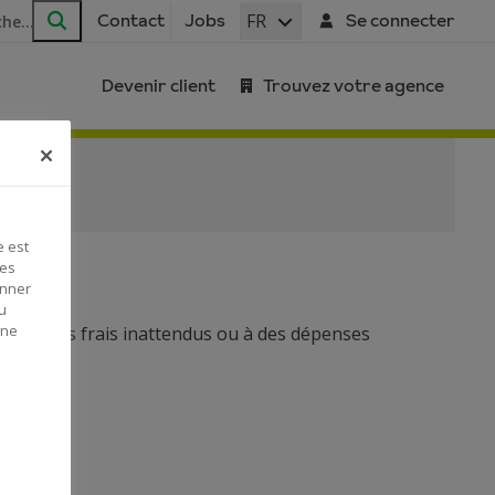
FR
Contact
Jobs
Se connecter
Rechercher
Devenir client
Trouvez votre agence
e est
Ces
onner
u
 ne
 face à des frais inattendus ou à des dépenses