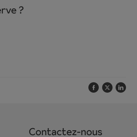
erve ?
Facebook
Twitter
Linke
Contactez-nous