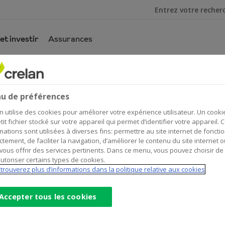
Je cherche
et investir
Assurances
serve d’épargne
d’épargne
u de préférences
n utilise des cookies pour améliorer votre expérience utilisateur. Un cooki
tit fichier stocké sur votre appareil qui permet d’identifier votre appareil. 
mations sont utilisées à diverses fins: permettre au site internet de foncti
ctement, de faciliter la navigation, d’améliorer le contenu du site internet o
vous offrir des services pertinents. Dans ce menu, vous pouvez choisir de
gent. Il arrive à chacun, à un moment ou à un autre, de faire
utoriser certains types de cookies.
trouverez plus d’informations dans la politique relative aux cookies
Accepter tous les cookies