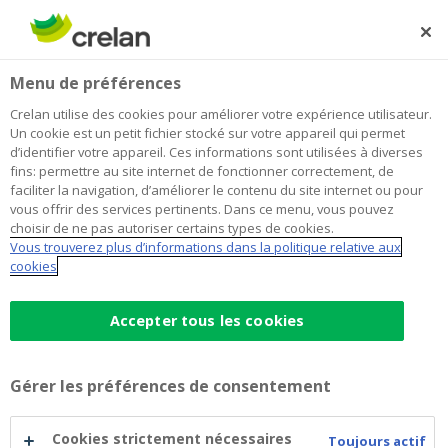
Skip
to
Rechercher
Me
Se
main
connecter
Home
Épargner et investir
OPC
Investir
Menu de préférences
content
OPC
Crelan utilise des cookies pour améliorer votre expérience utilisateur.
Un cookie est un petit fichier stocké sur votre appareil qui permet
d’identifier votre appareil. Ces informations sont utilisées à diverses
fins: permettre au site internet de fonctionner correctement, de
OPC
est une abréviation de "
Organisme de
faciliter la navigation, d’améliorer le contenu du site internet ou pour
Placement Collectif
"
.
vous offrir des services pertinents. Dans ce menu, vous pouvez
choisir de ne pas autoriser certains types de cookies.
Vous trouverez plus d’informations dans la politique relative aux
Si un "Avis aux actionnaires" est applicable à l'un de
cookies
nos fonds dans notre gamme, il sera publié sur cette
page. Dans ce cas, les actionnaires sont les
Accepter tous les cookies
investisseurs du fonds concerné.
Vous trouverez plus d'informations sur ces
Gérer les préférences de consentement
changements dans les documents « Avis aux
actionnaires », plus bas sur cette page.
Cookies strictement nécessaires
Toujours actif