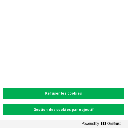
qui se tiendra au siège social de la Société au 5 allée
Scheffer Luxembourg L-2520, Grand-Duché de
Luxembourg, devant un notaire luxembourgeois, le
vendredi 6 mars 2026 à 10 h 00 (heure du
Luxembourg).
Vous trouverez plus d'informations à ce sujet dans les
documents « Avis aux actionnaires » et « Formulaire de
procuration », disponible ci-dessous.
Avis aux actionnaires
Téléchargez le document
pdf
Refuser les cookies
Formulaire de procuration
Gestion des cookies par objectif
Téléchargez le document
pdf