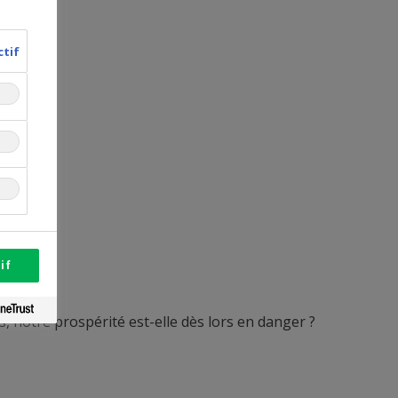
ctif
if
, notre prospérité est-elle dès lors en danger ?