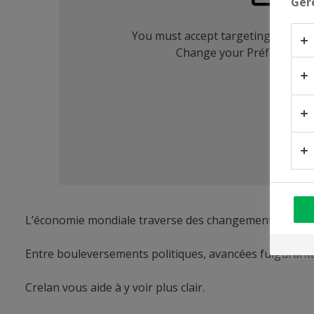
Gér
L’économie mondiale traverse des changements sans p
Entre bouleversements politiques, avancées fulgurantes 
Crelan vous aide à y voir plus clair.