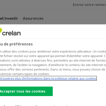
Je cherche
et investir
Assurances
e
u de préférences
n utilise des cookies pour améliorer votre expérience utilisateur. Un cooki
tit fichier stocké sur votre appareil qui permet d’identifier votre appareil. 
mations sont utilisées à diverses fins: permettre au site internet de foncti
ctement, de faciliter la navigation, d’améliorer le contenu du site internet o
vous offrir des services pertinents. Dans ce menu, vous pouvez choisir de
otre prospérité est-elle en
utoriser certains types de cookies.
trouverez plus d’informations dans la politique relative aux cookies
Accepter tous les cookies