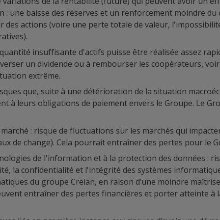
e variations de la rentabilité (future) qui peuvent avoir un ef
n : une baisse des réserves et un renforcement moindre du c
ur des actions (voire une perte totale de valeur, l'impossibi
atives).
quantité insuffisante d'actifs puisse être réalisée assez ra
 verser un dividende ou à rembourser les coopérateurs, voire
tuation extrême.
: risques que, suite à une détérioration de la situation macro
 à leurs obligations de paiement envers le Groupe. Le Group
arché : risque de fluctuations sur les marchés qui impactent
taux de change). Cela pourrait entraîner des pertes pour le G
hnologies de l'information et à la protection des données : 
ité, la confidentialité et l'intégrité des systèmes informati
atiques du groupe Crelan, en raison d’une moindre maîtrise d
uvent entraîner des pertes financières et porter atteinte à 