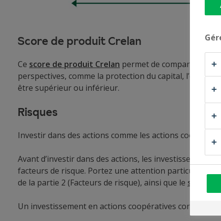
Gér
Score de produit Crelan
Ce
score de produit Crelan
permet de comparer les prod
perspectives, comme la protection du capital, l’expositi
être supérieur ou inférieur.
Risques
Investir dans des actions comme les actions coopérativ
Avant d’investir dans des actions, les investisseurs pot
facteurs de risque. Portez une attention particulière au
de la partie 2 (Facteurs de risque), ainsi que le
suppléme
Un investissement en actions coopératives correspond 