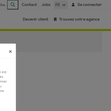
FR
Contact
Jobs
Se connecter
Rechercher
Devenir client
Trouvez votre agence
e est
Ces
onner
u
 ne