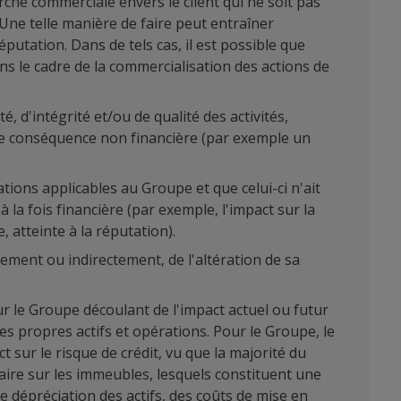
rche commerciale envers le client qui ne soit pas
. Une telle manière de faire peut entraîner
putation. Dans de tels cas, il est possible que
ns le cadre de la commercialisation des actions de
, d'intégrité et/ou de qualité des activités,
une conséquence non financière (par exemple un
ions applicables au Groupe et que celui-ci n'ait
la fois financière (par exemple, l'impact sur la
 atteinte à la réputation).
tement ou indirectement, de l'altération de sa
r le Groupe découlant de l'impact actuel ou futur
s propres actifs et opérations. Pour le Groupe, le
 sur le risque de crédit, vu que la majorité du
aire sur les immeubles, lesquels constituent une
e dépréciation des actifs, des coûts de mise en