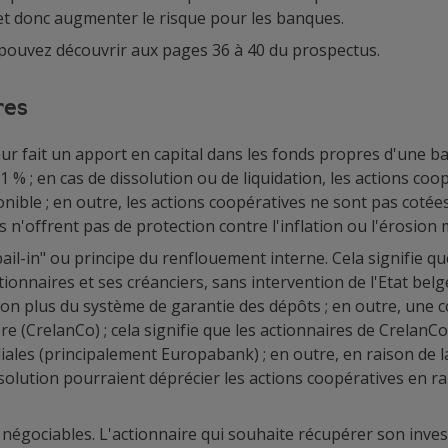
 et donc augmenter le risque pour les banques.
 pouvez découvrir aux pages 36 à 40 du prospectus.
res
sseur fait un apport en capital dans les fonds propres d'une
,1 % ; en cas de dissolution ou de liquidation, les actions 
nible ; en outre, les actions coopératives ne sont pas cotée
es n'offrent pas de protection contre l'inflation ou l'érosion
l-in" ou principe du renflouement interne. Cela signifie que 
tionnaires et ses créanciers, sans intervention de l'Etat belg
 non plus du système de garantie des dépôts ; en outre, une 
mère (CrelanCo) ; cela signifie que les actionnaires de Crelan
iales (principalement Europabank) ; en outre, en raison de la
ésolution pourraient déprécier les actions coopératives en r
négociables. L'actionnaire qui souhaite récupérer son inves