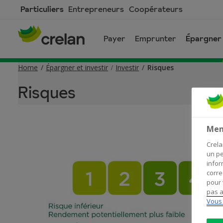
Skip
Particuliers
Entrepreneurs
Coopérateurs
to
main
Payer
Emprunter
Épargner 
content
Home
Épargner et investir
Investir
Risques
Risques
Men
Crela
un pe
infor
corre
pour 
pas a
Vous 