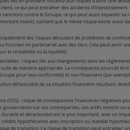
risques liés en première instance aux risques d’avoir une déma
 client, ce qui peut entraîner des accidents d’investissement
 sanctions contre le Groupe, ce qui peut aussi impacter sa ré
u montant investi, sachant que le même risque existe aussi da
incipalement des risques découlant de problèmes de continuité
ou fournies en partenariat avec des tiers. Cela peut avoir 
 la rentabilité ou la liquidité).
ntielles : risques liés aux changements dans les réglementat
suite de manière appropriée. La conséquence pourrait être à 
Groupe pour non-conformité) et non financière (par exemple,
ution défavorable de sa situation financière résultant, direc
ce (ESG) : risque de conséquences financières négatives pou
gouvernance sur ses contreparties, ses actifs investis ou se
 durable et décarbonée) est le plus important, avec un impact
e crédits hypothécaires avec inscription ou mandat hypothéc
que de transition. Ce risque de transition peut entraîner un