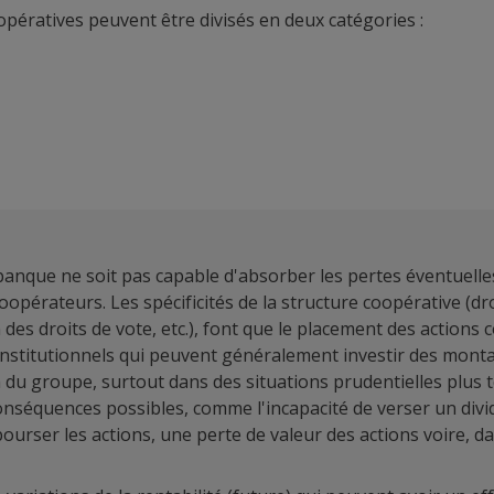
opératives peuvent être divisés en deux catégories :
banque ne soit pas capable d'absorber les pertes éventuelles 
 coopérateurs. Les spécificités de la structure coopérative (d
des droits de vote, etc.), font que le placement des actions
institutionnels qui peuvent généralement investir des montant
tion du groupe, surtout dans des situations prudentielles plu
conséquences possibles, comme l'incapacité de verser un divi
bourser les actions, une perte de valeur des actions voire, d