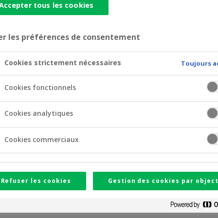
Accepter tous les cookies
er les préférences de consentement
uits d’épargne et d’investissement entre eux. Outre la vola
Cookies strictement nécessaires
Toujours a
on aux devises étrangères, la solvabilité et la diversité des 
Cookies fonctionnels
Cookies analytiques
es de CrelanCo comporte des risques. L’investisseur court le
Cookies commerciaux
entiels doivent lire attentivement tout le
prospectus du 24 
x facteurs de risque décrits dans le prospectus aux pages 9, 
nt n° 1 du 16 juin 2026
.
Refuser les cookies
Gestion des cookies par object
à un risque MiFID de niveau 5.