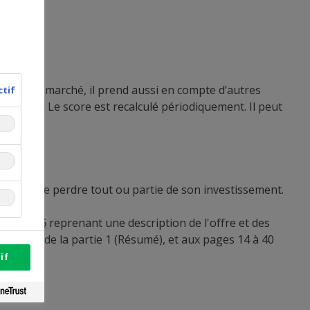
tilité du marché, il prend aussi en compte d’autres
ctif
émetteurs. Le score est recalculé périodiquement. Il peut
 risque de perdre tout ou partie de son investissement.
mars 2026
reprenant une description de l'offre et des
10 et 12 de la partie 1 (Résumé), et aux pages 14 à 40
if