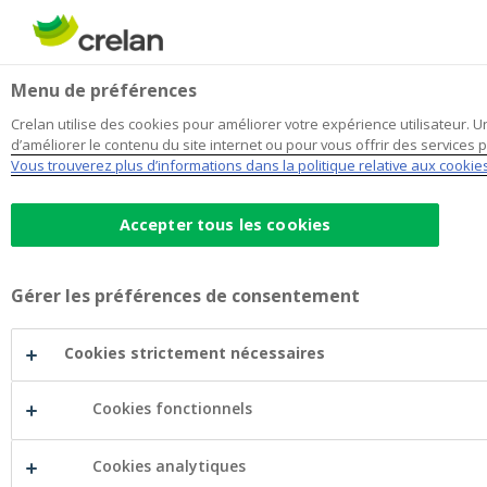
Skip
to
Rechercher
Me
Se
main
connecter
Menu de préférences
content
Crelan utilise des cookies pour améliorer votre expérience utilisateur. Un 
d’améliorer le contenu du site internet ou pour vous offrir des services
Vous trouverez plus d’informations dans la politique relative aux cookie
Accepter tous les cookies
Bienvenue chez L'Esprit
Gérer les préférences de consentement
Podcast
Financier, votre guide en
Cookies strictement nécessaires
investissement
L'Esprit
Cookies fonctionnels
Guide pratique du débutant
Financier
Experts expérimentés en investissement
Cookies analytiques