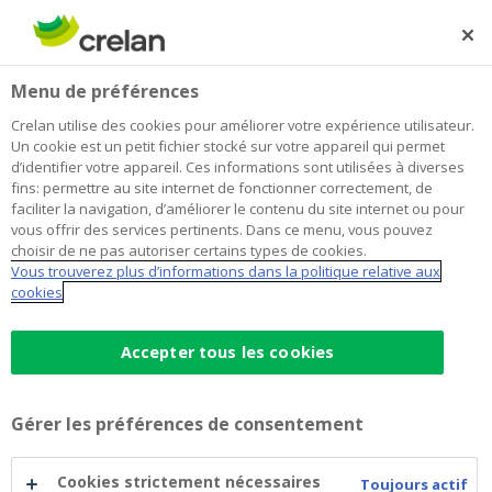
Skip
to
Rechercher
Me
Se
main
connecter
Home
Ces mouvements sont-ils réels ?
Newsroom
Menu de préférences
content
Ces mouvements sont-ils réels ?
Crelan utilise des cookies pour améliorer votre expérience utilisateur.
Un cookie est un petit fichier stocké sur votre appareil qui permet
d’identifier votre appareil. Ces informations sont utilisées à diverses
fins: permettre au site internet de fonctionner correctement, de
12 mai 2020
faciliter la navigation, d’améliorer le contenu du site internet ou pour
vous offrir des services pertinents. Dans ce menu, vous pouvez
choisir de ne pas autoriser certains types de cookies.
Vous trouverez plus d’informations dans la politique relative aux
cookies
Accepter tous les cookies
Gérer les préférences de consentement
Cookies strictement nécessaires
Toujours actif