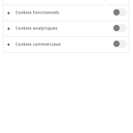
Cookies fonctionnels
Lors d’une tentative de phishing, un arnaqueur tente
de voler des informations secrètes (code PIN, mot de
Cookies analytiques
passe, numéro de carte de crédit...) en vue d'une future
utilisation abusive.
Cookies commerciaux
Ces faux messages sont de plus en plus difficiles à
repérer. Ils semblent provenir de votre banque, mais il
n’en est rien. Ne partagez jamais vos informations
secrètes.
Pour mettre la population en garde contre ce
phénomène, Febelfin (la Fédération belge du Secteur
Financier) a réalisé des vidéos. Des films dans lesquels
Julie Taton et Christophe Deborsu se comportent de
façon très bizarre.
Le message est très clair : tout est faux ! Tout comme