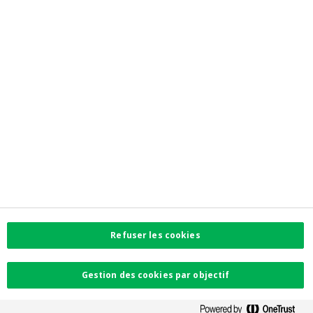
Newsroom
Contactez-nous
Trouvez l'agence la plus proche
Contact
Plaintes
Facebook
Instagram
LinkedIn
Twitter
Refuser les cookies
Card Stop 078 170
170
Gestion des cookies par objectif