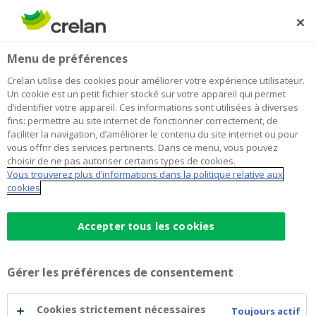
Skip
to
Rechercher
Me
Se
main
connecter
Home
Crelan distribue un dividende de 3%
Newsroom
Menu de préférences
content
Crelan distribue un dividende de 3%
Crelan utilise des cookies pour améliorer votre expérience utilisateur.
Un cookie est un petit fichier stocké sur votre appareil qui permet
d’identifier votre appareil. Ces informations sont utilisées à diverses
fins: permettre au site internet de fonctionner correctement, de
26 avril 2019
faciliter la navigation, d’améliorer le contenu du site internet ou pour
vous offrir des services pertinents. Dans ce menu, vous pouvez
choisir de ne pas autoriser certains types de cookies.
Vous trouverez plus d’informations dans la politique relative aux
cookies
Accepter tous les cookies
Gérer les préférences de consentement
Cookies strictement nécessaires
Toujours actif