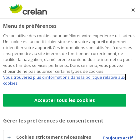
Skip
to
Rechercher
Me
Se
main
connecter
Home
Crelan va aider à la préservation des forêts belges
Newsroom
Menu de préférences
content
Crelan va aider à la préservation des
Crelan utilise des cookies pour améliorer votre expérience utilisateur.
Un cookie est un petit fichier stocké sur votre appareil qui permet
forêts belges
d’identifier votre appareil. Ces informations sont utilisées à diverses
fins: permettre au site internet de fonctionner correctement, de
faciliter la navigation, d’améliorer le contenu du site internet ou pour
vous offrir des services pertinents. Dans ce menu, vous pouvez
Crelan et la Société
choisir de ne pas autoriser certains types de cookies.
Vous trouverez plus d’informations dans la politique relative aux
Royale Forestière de
cookies
Belgique unissent leurs
Accepter tous les cookies
forces
Gérer les préférences de consentement
4 mai 2021
Cookies strictement nécessaires
Toujours actif