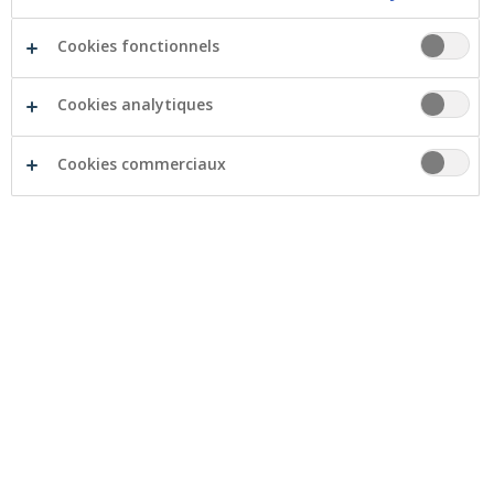
Crelan a conclu un partenariat avec la Société
Cookies fonctionnels
Royale Forestière de Belgique (SRFB) pour soutenir
des projets de reboisement en divers endroits du
Cookies analytiques
territoire belge. De cette manière, Crelan veut
contribuer à une meilleure protection et
préservation des forêts de notre pays.
Cookies commerciaux